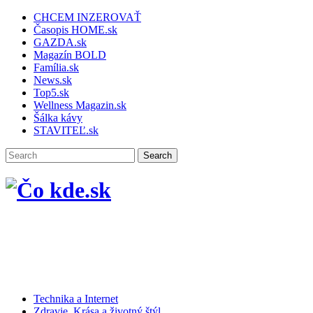
CHCEM INZEROVAŤ
Časopis HOME.sk
GAZDA.sk
Magazín BOLD
Família.sk
News.sk
Top5.sk
Wellness Magazin.sk
Šálka kávy
STAVITEĽ.sk
Technika a Internet
Zdravie, Krása a životný štýl