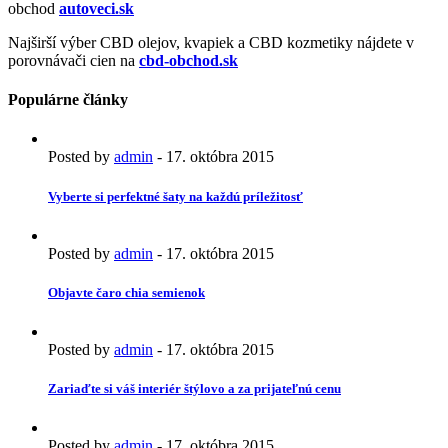
obchod
autoveci.sk
Najširší výber CBD olejov, kvapiek a CBD kozmetiky nájdete v
porovnávači cien na
cbd-obchod.sk
Populárne články
Posted by
admin
-
17. októbra 2015
Vyberte si perfektné šaty na každú príležitosť
Posted by
admin
-
17. októbra 2015
Objavte čaro chia semienok
Posted by
admin
-
17. októbra 2015
Zariaďte si váš interiér štýlovo a za prijateľnú cenu
Posted by
admin
-
17. októbra 2015