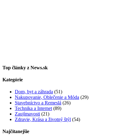
Top články z News.sk
Kategórie
Dom, byt a záhrada
(51)
Nakupovanie, Oblečenie a Móda
(29)
Stavebníctvo a Remeslá
(26)
Technika a Internet
(89)
Zaujímavosti
(21)
Zdravie, Krása a životný štýl
(54)
Najčítanejšie