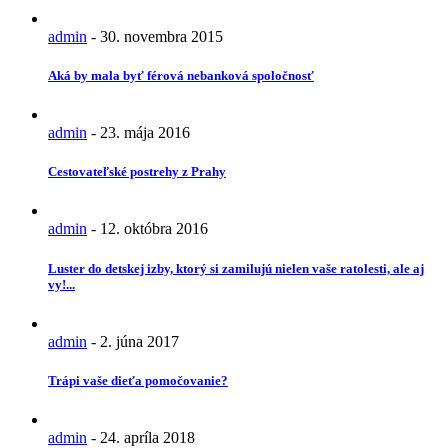
admin
-
30. novembra 2015
Aká by mala byť férová nebanková spoločnosť
admin
-
23. mája 2016
Cestovateľské postrehy z Prahy
admin
-
12. októbra 2016
Luster do detskej izby, ktorý si zamilujú nielen vaše ratolesti, ale aj
vy!...
admin
-
2. júna 2017
Trápi vaše dieťa pomočovanie?
admin
-
24. apríla 2018