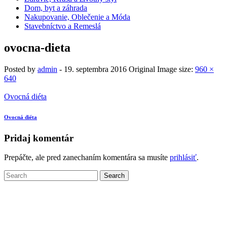
Dom, byt a záhrada
Nakupovanie, Oblečenie a Móda
Stavebníctvo a Remeslá
ovocna-dieta
Posted by
admin
-
19. septembra 2016
Original Image size:
960 ×
640
Ovocná diéta
Ovocná diéta
Pridaj komentár
Prepáčte, ale pred zanechaním komentára sa musíte
prihlásiť
.