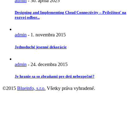
admin
-
30. apríla 2025
Designing and Implementing Cloud Connectivity – Príležitosť na
rozvoj odbor...
admin
-
1. novembra 2015
Jednoduché jesenné dekorácie
admin
-
24. decembra 2015
Je hranie sa so zbraňami pre deti nebezpečné?
©2015
Blueinfo, s.r.o.
Všetky práva vyhradené.