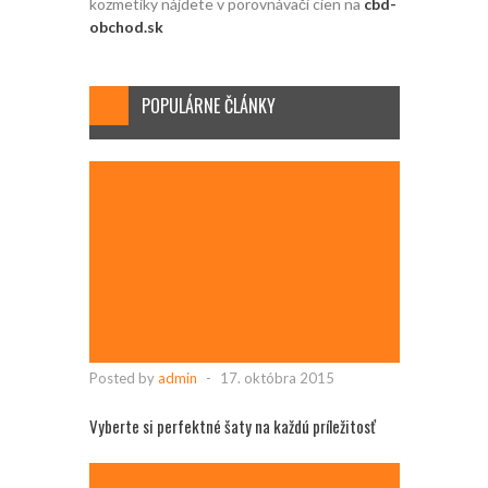
kozmetiky nájdete v porovnávači cien na
cbd-
obchod.sk
POPULÁRNE ČLÁNKY
Posted by
admin
-
17. októbra 2015
Vyberte si perfektné šaty na každú príležitosť