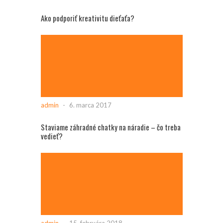
Ako podporiť kreativitu dieťaťa?
admin
-
6. marca 2017
Staviame záhradné chatky na náradie – čo treba
vedieť?
admin
-
15. februára 2018