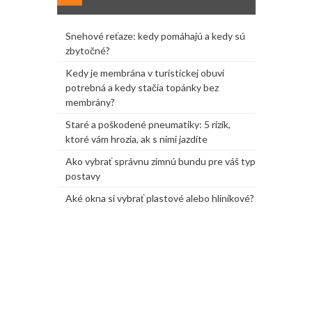
Snehové reťaze: kedy pomáhajú a kedy sú
zbytočné?
Kedy je membrána v turistickej obuvi
potrebná a kedy stačia topánky bez
membrány?
Staré a poškodené pneumatiky: 5 rizík,
ktoré vám hrozia, ak s nimi jazdíte
Ako vybrať správnu zimnú bundu pre váš typ
postavy
Aké okna si vybrať plastové alebo hliníkové?