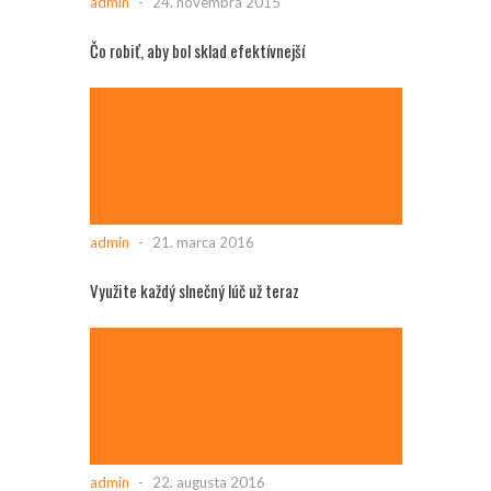
admin
-
24. novembra 2015
Čo robiť, aby bol sklad efektívnejší
admin
-
21. marca 2016
Využite každý slnečný lúč už teraz
admin
-
22. augusta 2016