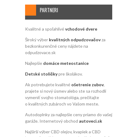
PARTNERI
Kvalitné a spoľahlivé
vchodové dvere
Široký výber
kvalitných odpudzovačov
za
bezkonkurenčné ceny nájdete na
odpudzovace.sk
Najlepšie
domáce meteostanice
Detské stoličky
pre školákov.
Ak potrebujete kvalitné
ošetrenie zubov
,
prajete si nový úsmev alebo ste sa rozhodli
vymeniť svojho stomatológa, prečítajte
o kvalitných zubároch vo Vašom meste.
Autodoplnky za najlepšie ceny priamo do vašej
garáže. Internetový obchod
autoveci.sk
Najširší výber CBD olejov, kvapiek a CBD