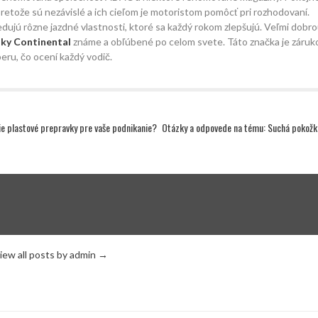
retože sú nezávislé a ich cieľom je motoristom pomôcť pri rozhodovaní.
edujú rôzne jazdné vlastnosti, ktoré sa každý rokom zlepšujú. Veľmi dobr
ky Continental
známe a obľúbené po celom svete. Táto značka je záruk
beru, čo ocení každý vodič.
šie plastové prepravky pre vaše podnikanie?
Otázky a odpovede na tému: Suchá pokožk
iew all posts by admin
→