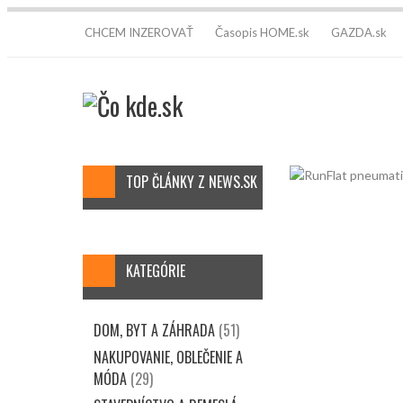
CHCEM INZEROVAŤ
Časopis HOME.sk
GAZDA.sk
Wellness Magazin.sk
Šálka kávy
STAVITEĽ.sk
TOP ČLÁNKY Z NEWS.SK
KATEGÓRIE
DOM, BYT A ZÁHRADA
(51)
NAKUPOVANIE, OBLEČENIE A
MÓDA
(29)