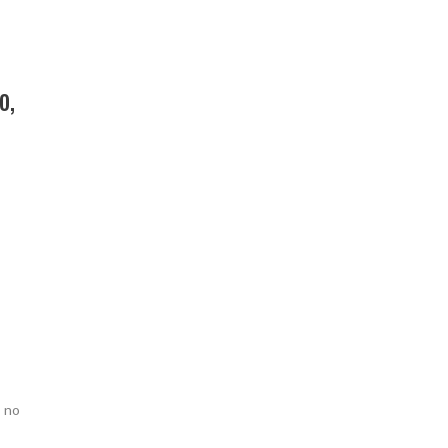
o,
, no