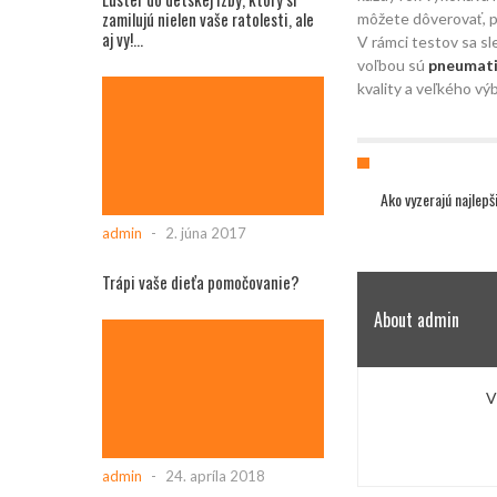
zamilujú nielen vaše ratolesti, ale
môžete dôverovať, p
aj vy!...
V rámci testov sa sl
voľbou sú
pneumati
kvality a veľkého vý
Ako vyzerajú najlep
admin
-
2. júna 2017
Trápi vaše dieťa pomočovanie?
About admin
V
admin
-
24. apríla 2018