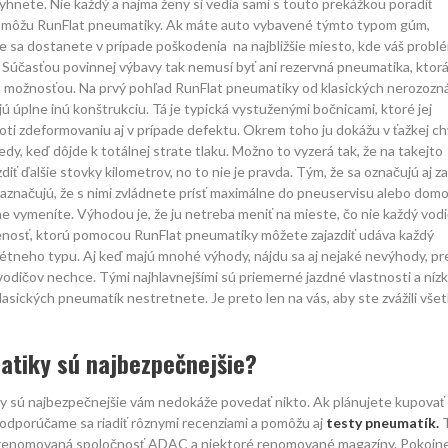
nete. Nie každý a najmä ženy si vedia sami s touto prekážkou poradiť
pomôžu RunFlat pneumatiky. Ak máte auto vybavené týmto typom gúm,
 sa dostanete v prípade poškodenia na najbližšie miesto, kde váš probl
i. Súčasťou povinnej výbavy tak nemusí byť ani rezervná pneumatika, ktor
u možnosťou. Na prvý pohľad RunFlat pneumatiky od klasických nerozozn
ú úplne inú konštrukciu. Tá je typická vystuženými bočnicami, ktoré jej
ti zdeformovaniu aj v prípade defektu. Okrem toho ju dokážu v ťažkej chv
tedy, keď dôjde k totálnej strate tlaku. Možno to vyzerá tak, že na takejto
iť ďalšie stovky kilometrov, no to nie je pravda. Tým, že sa označujú aj za
aznačujú, že s nimi zvládnete prísť maximálne do pneuservisu alebo domo
e vymeníte. Výhodou je, že ju netreba meniť na mieste, čo nie každý vodi
alenosť, ktorú pomocou RunFlat pneumatiky môžete zajazdiť udáva každý
étneho typu. Aj keď majú mnohé výhody, nájdu sa aj nejaké nevýhody, pr
odičov nechce. Tými najhlavnejšími sú priemerné jazdné vlastnosti a níz
klasických pneumatík nestretnete. Je preto len na vás, aby ste zvážili vše
atiky sú najbezpečnejšie?
y sú najbezpečnejšie vám nedokáže povedať nikto. Ak plánujete kupovať
odporúčame sa riadiť rôznymi recenziami a pomôžu aj
testy pneumatík.
T
 renomovaná spoločnosť ADAC a niektoré renomované magazíny. Pokojne