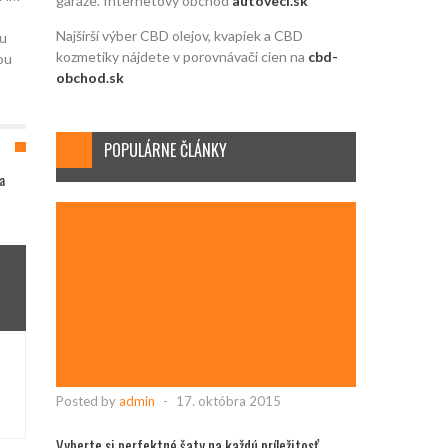
garáže. Internetový obchod
autoveci.sk
Najširší výber CBD olejov, kvapiek a CBD
ou
kozmetiky nájdete v porovnávači cien na
cbd-
ou
obchod.sk
POPULÁRNE ČLÁNKY
a
Posted by
admin
-
17. októbra 2015
Vyberte si perfektné šaty na každú príležitosť