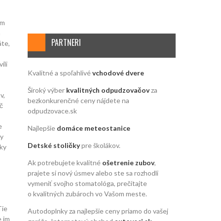
ém
á
PARTNERI
áte,
íli
Kvalitné a spoľahlivé
vchodové dvere
Široký výber
kvalitných odpudzovačov
za
v,
bezkonkurenčné ceny nájdete na
č
odpudzovace.sk
e
Najlepšie
domáce meteostanice
ky
Detské stoličky
pre školákov.
tky
Ak potrebujete kvalitné
ošetrenie zubov
,
prajete si nový úsmev alebo ste sa rozhodli
vymeniť svojho stomatológa, prečítajte
o kvalitných zubároch vo Vašom meste.
ie
Autodoplnky za najlepšie ceny priamo do vašej
 im