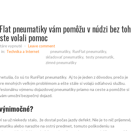
Flat pneumatiky vám pomôžu v núdzi bez toh
ste volali pomoc
na
áre vypnuté
-
Leave comment
RunFlat
in:
Technika a Internet
pneumatiky
,
RunFlat pneumatiky
,
pneumatiky
skladovať pneumatiky
,
testy pneumatík
,
vám
zimné pneumatiky
pomôžu
v núdzi
 netušia, čo sú to RunFlat pneumatiky. Aj to je jeden z dôvodov, prečo je
bez
pre mnohých veľkým problémom a ešte stále si volajú odťahovú službu.
toho,
esionálnu výmenu dojazdovej pneumatiky priamo na ceste a pomôžte si
aby
vám umožní bezpečný dojazd.
ste
volali
 výnimočné?
pomoc
 sa už niekedy stalo, že dostal počas jazdy defekt. Nie je to nič príjemné
umatiku alebo narazíte na ostrý predmet, tomuto poškodeniu sa