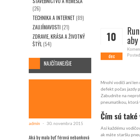
STAVEBNÍCTVO A REMESLÁ
(26)
TECHNIKA A INTERNET
(89)
ZAUJÍMAVOSTI
(21)
Run
10
ZDRAVIE, KRÁSA A ŽIVOTNÝ
aby 
ŠTÝL
(54)
Koment
dec
Posted 
NAJČÍTANEJŠIE
Mnohí vodiči ani len
defekt počas jazdy 
Zabudnite na neprof
pneumatikou, ktorá 
Čím sú také
admin
-
30. novembra 2015
Asi každému vodičovi
ak máte staršiu pne
Aká by mala byť férová nebanková