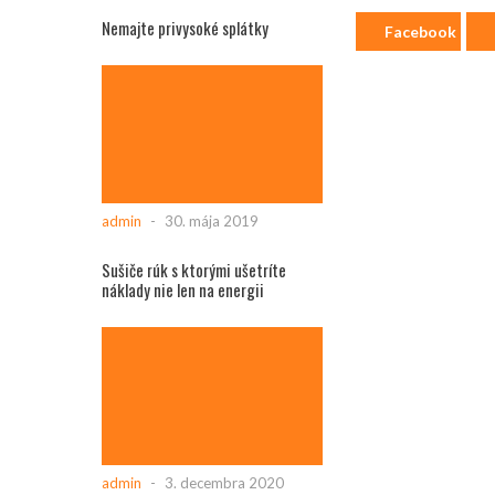
Nemajte privysoké splátky
Facebook
admin
-
30. mája 2019
Sušiče rúk s ktorými ušetríte
náklady nie len na energii
admin
-
3. decembra 2020