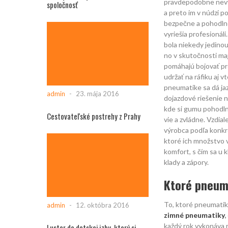
pravdepodobne nevyh
spoločnosť
a preto im v núdzi 
bezpečne a pohodlne
vyriešia profesionál
bola niekedy jedino
no v skutočnosti maj
pomáhajú bojovať pro
udržať na ráfiku aj v
pneumatike sa dá jazd
admin
-
23. mája 2016
dojazdové riešenie n
kde si gumu pohodln
Cestovateľské postrehy z Prahy
vie a zvládne. Vzdi
výrobca podľa konkr
ktoré ich množstvo v
komfort, s čím sa u 
klady a zápory.
Ktoré pneum
To, ktoré pneumatik
admin
-
12. októbra 2016
zimné pneumatiky
,
každý rok vykonáva
Luster do detskej izby, ktorý si