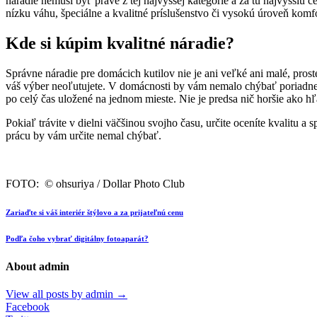
náradie nemusí byť práve z tej najvyššej kategórie a za tú najvyššiu 
nízku váhu, špeciálne a kvalitné príslušenstvo či vysokú úroveň komf
Kde si kúpim kvalitné náradie?
Správne náradie pre domácich kutilov nie je ani veľké ani malé, pro
váš výber neoľutujete. V domácnosti by vám nemalo chýbať poriadne kl
po celý čas uložené na jednom mieste. Nie je predsa nič horšie ako hľa
Pokiaľ trávite v dielni väčšinou svojho času, určite oceníte kvalitu
prácu by vám určite nemal chýbať.
FOTO: © ohsuriya / Dollar Photo Club
Zariaďte si váš interiér štýlovo a za prijateľnú cenu
Podľa čoho vybrať digitálny fotoaparát?
About admin
View all posts by admin
→
Facebook