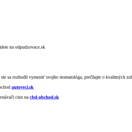
dete na odpudzovace.sk
o ste sa rozhodli vymeniť svojho stomatológa, prečítajte o kvalitných 
obchod
autoveci.sk
vnávači cien na
cbd-obchod.sk