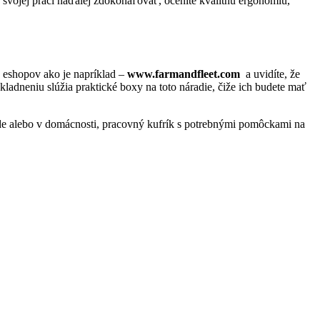
o svojej práci naďalej zdokonaľovať, oceníte kvalitnú ergonómiu,
h eshopov ako je napríklad –
www.farmandfleet.com
a uvidíte, že
ladneniu slúžia praktické boxy na toto náradie, čiže ich budete mať
hrade alebo v domácnosti, pracovný kufrík s potrebnými pomôckami na