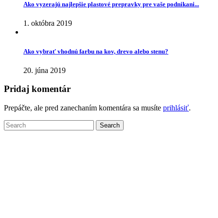
Ako vyzerajú najlepšie plastové prepravky pre vaše podnikani...
1. októbra 2019
Ako vybrať vhodnú farbu na kov, drevo alebo stenu?
20. júna 2019
Pridaj komentár
Prepáčte, ale pred zanechaním komentára sa musíte
prihlásiť
.