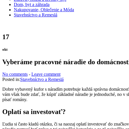
Dom, byt a záhrada
Nakupovanie, Oblečenie a Móda
Stavebníctvo a Remeslá
17
okt
Vyberáme pracovné náradie do domácnost
No comments
-
Leave comment
Posted in:
Stavebníctvo a Remeslá
Dobre vybavený kufor s náradím potrebuje každá správna domácnosť. P
vám však bude zdať, že kúpiť základné náradie je jednoduché, no v sku
písať romány.
Oplatí sa investovať?
Ľudia si často kladú otázku, či sa naozaj oplatí investovať do značko