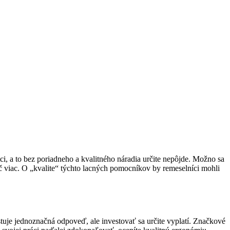
, a to bez poriadneho a kvalitného náradia určite nepôjde. Možno sa
nič viac. O „kvalite“ týchto lacných pomocníkov by remeselníci mohli
istuje jednoznačná odpoveď, ale investovať sa určite vyplatí. Značkové