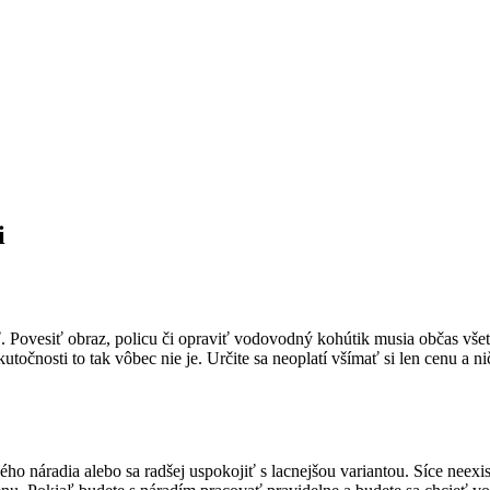
i
ovesiť obraz, policu či opraviť vodovodný kohútik musia občas všetci
točnosti to tak vôbec nie je. Určite sa neoplatí všímať si len cenu a 
vého náradia alebo sa radšej uspokojiť s lacnejšou variantou. Síce neex