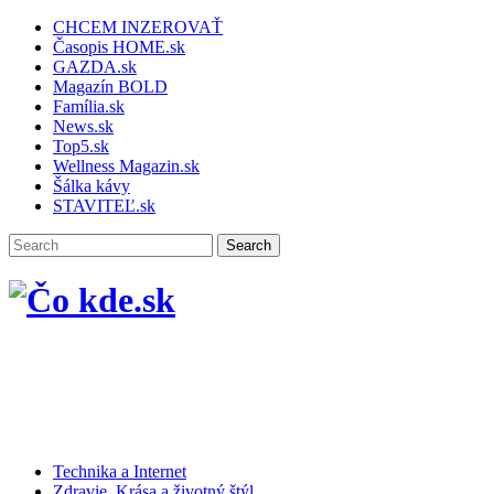
CHCEM INZEROVAŤ
Časopis HOME.sk
GAZDA.sk
Magazín BOLD
Família.sk
News.sk
Top5.sk
Wellness Magazin.sk
Šálka kávy
STAVITEĽ.sk
Technika a Internet
Zdravie, Krása a životný štýl