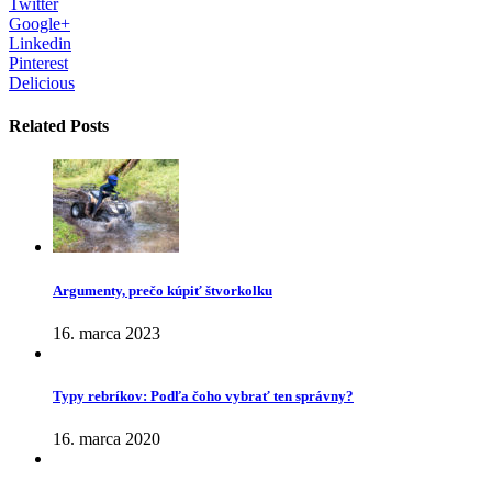
Twitter
Google+
Linkedin
Pinterest
Delicious
Related Posts
Argumenty, prečo kúpiť štvorkolku
16. marca 2023
Typy rebríkov: Podľa čoho vybrať ten správny?
16. marca 2020