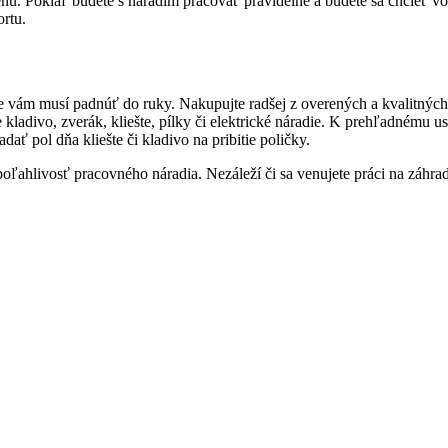
cenu. Pokiaľ budete s náradím pracovať pravidelne a budete sa chcieť v
ortu.
ste vám musí padnúť do ruky. Nakupujte radšej z overených a kvalitnýc
adivo, zverák, kliešte, pílky či elektrické náradie. K prehľadnému usk
dať pol dňa kliešte či kladivo na pribitie poličky.
 a spoľahlivosť pracovného náradia. Nezáleží či sa venujete práci na zá