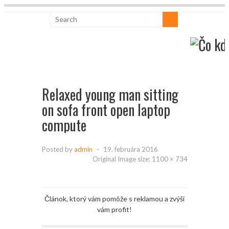
Relaxed young man sitting
on sofa front open laptop
compute
Posted by
admin
-
19. februára 2016
Original Image size:
1100 × 734
Článok, ktorý vám pomôže s reklamou a zvýši
vám profit!