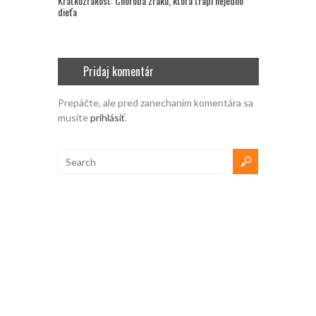
Krátkozrakosť: Choroba zraku, ktorá trápi nejedno
dieťa
Pridaj komentár
Prepáčte, ale pred zanechaním komentára sa
musíte
prihlásiť
.