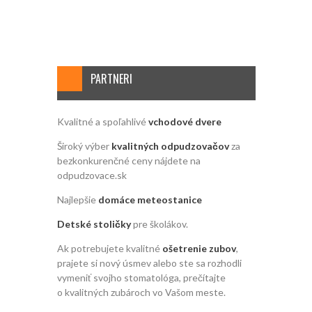
PARTNERI
Kvalitné a spoľahlivé
vchodové dvere
Široký výber
kvalitných odpudzovačov
za
bezkonkurenčné ceny nájdete na
odpudzovace.sk
Najlepšie
domáce meteostanice
Detské stoličky
pre školákov.
Ak potrebujete kvalitné
ošetrenie zubov
,
prajete si nový úsmev alebo ste sa rozhodli
vymeniť svojho stomatológa, prečítajte
o kvalitných zubároch vo Vašom meste.