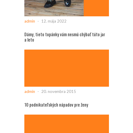
admin
-
12. mája 2022
Dámy, tieto topánky vám nesmú chýbať túto jar
a leto
admin
-
20. novembra 2015
10 podnikateľských nápadov pre ženy