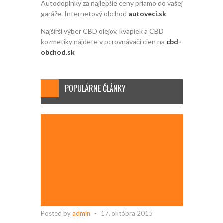
Autodoplnky za najlepšie ceny priamo do vašej
garáže. Internetový obchod
autoveci.sk
Najširší výber CBD olejov, kvapiek a CBD
kozmetiky nájdete v porovnávači cien na
cbd-
obchod.sk
POPULÁRNE ČLÁNKY
Posted by
admin
-
17. októbra 2015