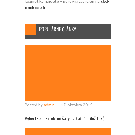
kozmetiky nájdete v porovnávači cien na
cbd-
obchod.sk
POPULÁRNE ČLÁNKY
Posted by
admin
-
17. októbra 2015
Vyberte si perfektné šaty na každú príležitosť