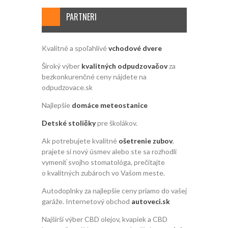
PARTNERI
Kvalitné a spoľahlivé
vchodové dvere
Široký výber
kvalitných odpudzovačov
za
bezkonkurenčné ceny nájdete na
odpudzovace.sk
Najlepšie
domáce meteostanice
Detské stoličky
pre školákov.
Ak potrebujete kvalitné
ošetrenie zubov
,
prajete si nový úsmev alebo ste sa rozhodli
vymeniť svojho stomatológa, prečítajte
o kvalitných zubároch vo Vašom meste.
Autodoplnky za najlepšie ceny priamo do vašej
garáže. Internetový obchod
autoveci.sk
Najširší výber CBD olejov, kvapiek a CBD