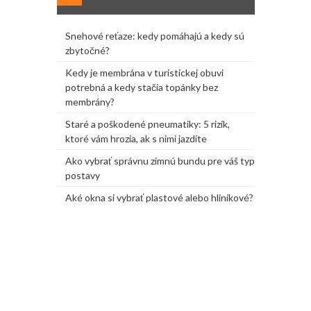
Snehové reťaze: kedy pomáhajú a kedy sú
zbytočné?
Kedy je membrána v turistickej obuvi
potrebná a kedy stačia topánky bez
membrány?
Staré a poškodené pneumatiky: 5 rizík,
ktoré vám hrozia, ak s nimi jazdíte
Ako vybrať správnu zimnú bundu pre váš typ
postavy
Aké okna si vybrať plastové alebo hliníkové?