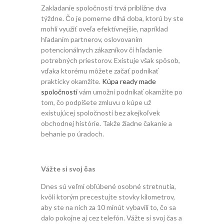
Zakladanie spoločnosti trvá približne dva
týždne. Čo je pomerne dlhá doba, ktorú by ste
mohli využiť oveľa efektívnejšie, napríklad
hľadaním partnerov, oslovovaním
potencionálnych zákazníkov či hľadanie
potrebných priestorov. Existuje však spôsob,
vďaka ktorému môžete začať podnikať
prakticky okamžite.
Kúpa ready made
spoločnosti
vám umožní podnikať okamžite po
tom, čo podpíšete zmluvu o kúpe už
existujúcej spoločnosti bez akejkoľvek
obchodnej histórie. Takže žiadne čakanie a
behanie po úradoch.
Vážte si svoj čas
Dnes sú veľmi obľúbené osobné stretnutia,
kvôli ktorým precestujte stovky kilometrov,
aby ste na nich za 10 minút vybavili to, čo sa
dalo pokojne aj cez telefón. Vážte si svoj čas a