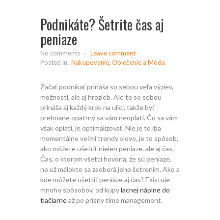
Podnikáte? Šetrite čas aj
peniaze
No comments
-
Leave comment
Posted in:
Nakupovanie, Oblečenie a Móda
Začať podnikať prináša so sebou veľa výziev,
možností, ale aj hrozieb. Ale to so sebou
prináša aj každý krok na ulici, takže byť
prehnane opatrný sa vám neoplatí. Čo sa vám
však oplatí, je optimalizovať. Nie je to iba
momentálne veľmi trendy slovo, je to spôsob,
ako môžete ušetriť nielen peniaze, ale aj čas.
Čas, o ktorom všetci hovoria, že sú peniaze,
no už málokto sa zaoberá jeho šetrením. Ako a
kde môžete ušetriť peniaze aj čas? Existuje
mnoho spôsobov, od kúpy
lacnej náplne do
tlačiarne
až po prísny time management.