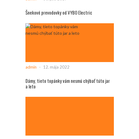
Šnekové prevodovky od VYBO Electric
admin
-
12. mája 2022
Dámy, tieto topánky vám nesmú chýbať túto jar
a leto