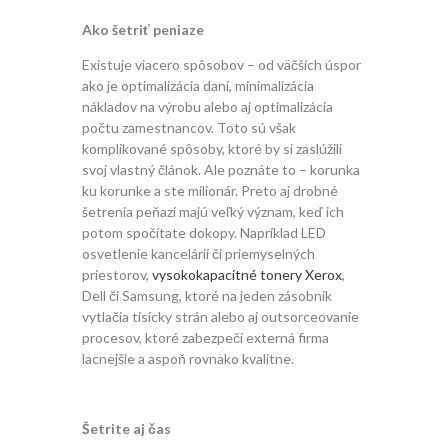
Ako šetriť peniaze
Existuje viacero spôsobov – od väčších úspor
ako je optimalizácia daní, minimalizácia
nákladov na výrobu alebo aj optimalizácia
počtu zamestnancov. Toto sú však
komplikované spôsoby, ktoré by si zaslúžili
svoj vlastný článok. Ale poznáte to – korunka
ku korunke a ste milionár. Preto aj drobné
šetrenia peňazí majú veľký význam, keď ich
potom spočítate dokopy. Napríklad LED
osvetlenie kancelárií či priemyselných
priestorov,
vysokokapacitné tonery Xerox
,
Dell či Samsung, ktoré na jeden zásobník
vytlačia tisícky strán alebo aj outsorceovanie
procesov, ktoré zabezpečí externá firma
lacnejšie a aspoň rovnako kvalitne.
Šetrite aj čas