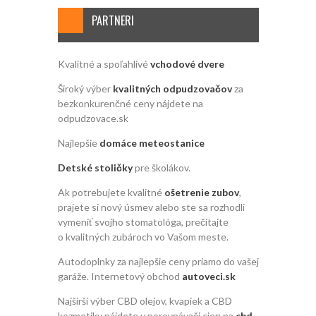
PARTNERI
Kvalitné a spoľahlivé
vchodové dvere
Široký výber
kvalitných odpudzovačov
za
bezkonkurenčné ceny nájdete na
odpudzovace.sk
Najlepšie
domáce meteostanice
Detské stoličky
pre školákov.
Ak potrebujete kvalitné
ošetrenie zubov
,
prajete si nový úsmev alebo ste sa rozhodli
vymeniť svojho stomatológa, prečítajte
o kvalitných zubároch vo Vašom meste.
Autodoplnky za najlepšie ceny priamo do vašej
garáže. Internetový obchod
autoveci.sk
Najširší výber CBD olejov, kvapiek a CBD
kozmetiky nájdete v porovnávači cien na
cbd-