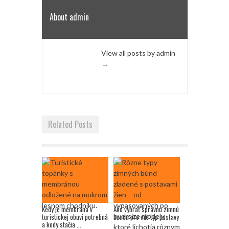
About admin
View all posts by admin
→
Related Posts
Kedy je membrána v
Ako vybrať správnu zimnú
turistickej obuvi potrebná
bundu pre váš typ postavy
a kedy stačia ...