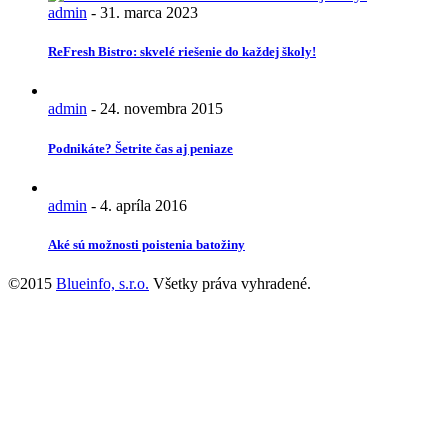
admin
-
31. marca 2023
ReFresh Bistro: skvelé riešenie do každej školy!
admin
-
24. novembra 2015
Podnikáte? Šetrite čas aj peniaze
admin
-
4. apríla 2016
Aké sú možnosti poistenia batožiny
©2015
Blueinfo, s.r.o.
Všetky práva vyhradené.