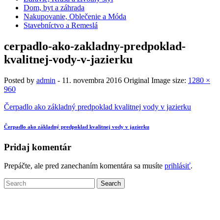
Dom, byt a záhrada
Nakupovanie, Oblečenie a Móda
Stavebníctvo a Remeslá
cerpadlo-ako-zakladny-predpoklad-
kvalitnej-vody-v-jazierku
Posted by
admin
-
11. novembra 2016
Original Image size:
1280 ×
960
Čerpadlo ako základný predpoklad kvalitnej vody v jazierku
Čerpadlo ako základný predpoklad kvalitnej vody v jazierku
Pridaj komentár
Prepáčte, ale pred zanechaním komentára sa musíte
prihlásiť
.