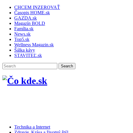
CHCEM INZEROVAŤ
Časopis HOME.sk
GAZDA.sk
Magazín BOLD
Família.sk
News.sk
Top5.sk
Wellness Magazin.sk
Šálka kávy
STAVITEĽ.sk
Technika a Internet
Zdravie, Krása a životný štýl