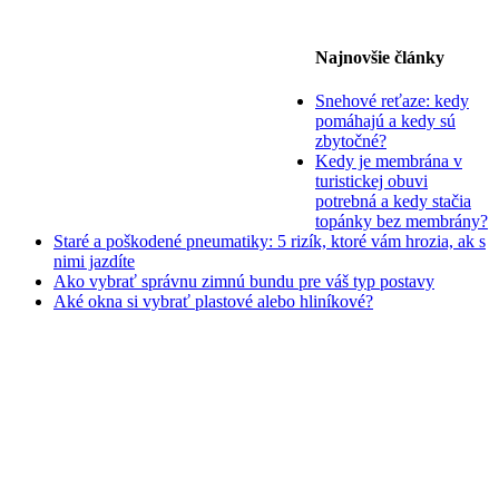
Najnovšie články
Snehové reťaze: kedy
pomáhajú a kedy sú
zbytočné?
Kedy je membrána v
turistickej obuvi
potrebná a kedy stačia
topánky bez membrány?
Staré a poškodené pneumatiky: 5 rizík, ktoré vám hrozia, ak s
nimi jazdíte
Ako vybrať správnu zimnú bundu pre váš typ postavy
Aké okna si vybrať plastové alebo hliníkové?