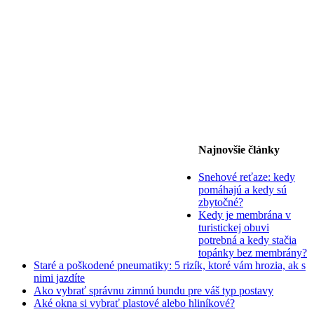
Najnovšie články
Snehové reťaze: kedy
pomáhajú a kedy sú
zbytočné?
Kedy je membrána v
turistickej obuvi
potrebná a kedy stačia
topánky bez membrány?
Staré a poškodené pneumatiky: 5 rizík, ktoré vám hrozia, ak s
nimi jazdíte
Ako vybrať správnu zimnú bundu pre váš typ postavy
Aké okna si vybrať plastové alebo hliníkové?