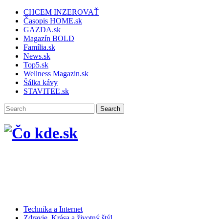
CHCEM INZEROVAŤ
Časopis HOME.sk
GAZDA.sk
Magazín BOLD
Família.sk
News.sk
Top5.sk
Wellness Magazin.sk
Šálka kávy
STAVITEĽ.sk
Technika a Internet
Zdravie, Krása a životný štýl