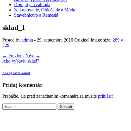
Dom, byt a záhrada
Nakupovanie, Oblečenie a Móda
Stavebníctvo a Remeslá
sklad_1
Posted by
admin
-
29. septembra 2016
Original Image size:
269 ×
329
← Previous
Next →
Ako vybaviť sklad?
Ako vybaviť sklad?
Pridaj komentár
Prepáčte, ale pred zanechaním komentára sa musíte
prihlásiť
.