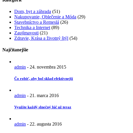
Dom, byt a záhrada
(51)
Nakupovanie, Oblečenie a Móda
(29)
Stavebníctvo a Remeslá
(26)
Technika a Internet
(89)
Zaujímavosti
(21)
Zdravie, Krása a životný štýl
(54)
Najčítanejšie
admin
-
24. novembra 2015
Čo robiť, aby bol sklad efektívnejší
admin
-
21. marca 2016
Využite každý slnečný lúč už teraz
admin
-
22. augusta 2016