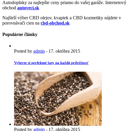
Autodoplnky za najlepšie ceny priamo do vašej garáže. Internetový
obchod
autoveci.sk
Najširší výber CBD olejov, kvapiek a CBD kozmetiky nájdete v
porovnávači cien na
cbd-obchod.sk
Populárne články
Posted by
admin
-
17. októbra 2015
Vyberte si perfektné šaty na každú príležitosť
Posted by
admin
-
17. októbra 2015