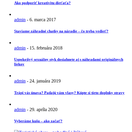
Ako podporiť kreativitu dieťaťa?
admin
-
6. marca 2017
Staviame záhradné chatky na náradie – čo treba vedieť?
admin
-
15. februára 2018
Uspokojivý sexuálny styk dosiahnete aj s náhradami originálnych
liekov
admin
-
24. januára 2019
Trápi vás únava? Padajú vám vlasy? Kúpte si tieto doplnky stravy
admin
-
29. apríla 2020
Vyberáme kušu – ako začať?