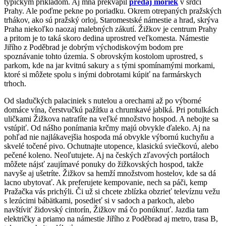
typickým príkladom. Aj mňa prekvapil
predaj moriek
v srdci
Prahy. Ale poďme pekne po poriadku. Okrem otrepaných pražských
trhákov, ako sú pražský orloj, Staromestské námestie a hrad, skrýva
Praha niekoľko naozaj malebných zákutí. Žižkov je centrum Prahy
a pritom je to taká skoro dedina uprostred veľkomesta. Námestie
Jiřího z Poděbrad je dobrým východiskovým bodom pre
spoznávanie tohto územia. S obrovským kostolom uprostred, s
parkom, kde na jar kvitnú sakury a s tými spomínamými morkami,
ktoré si môžete spolu s inými dobrotami kúpiť na farmárskych
trhoch.
Od sladučkých palaciniek s nutelou a orechami až po výborné
domáce vína, čerstvučkú pažítku a chrumkavé jablká. Pri potulkách
uličkami Žižkova natrafíte na veľké množstvo hospod. A nebojte sa
vstúpiť. Od nášho ponímania krčmy majú obvykle ďaleko. Aj na
pohľad nie najlákavejšia hospoda má obvykle výbornú kuchyňu a
skvelé točené pivo. Ochutnajte utopence, klasickú sviečkovú, alebo
pečené koleno. Neoľutujete. Aj na českých zľavových portáloch
môžete nájsť zaujímavé ponuky do žižkovských hospod, takže
navyše aj ušetríte. Žižkov sa hemží množstvom hostelov, kde sa dá
lacno ubytovať. Ak preferujete kempovanie, nech sa páči, kemp
Pražačka vás prichýli. Či už si chcete zblízka obzrieť televíznu vežu
s lezúcimi bábätkami, posedieť si v sadoch a parkoch, alebo
navštíviť židovský cintorín, Žižkov má čo ponúknuť. Jazdia tam
električky a priamo na námestie Jiřího z Poděbrad aj metro, trasa B,