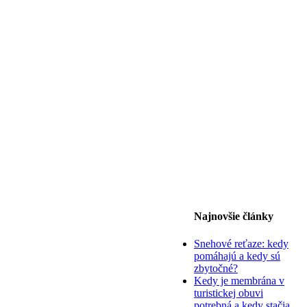
Najnovšie články
Snehové reťaze: kedy
pomáhajú a kedy sú
zbytočné?
Kedy je membrána v
turistickej obuvi
potrebná a kedy stačia