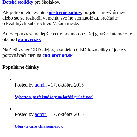
Detské stoličky
pre školákov.
Ak potrebujete kvalitné
ošetrenie zubov
, prajete si nový úsmev
alebo ste sa rozhodli vymeniť svojho stomatológa, prečítajte
o kvalitných zubároch vo Vašom meste.
Autodoplnky za najlepšie ceny priamo do vašej garáže. Internetový
obchod
autoveci.sk
Najširší výber CBD olejov, kvapiek a CBD kozmetiky nájdete v
porovnávači cien na
cbd-obchod.sk
Populárne články
Posted by
admin
-
17. októbra 2015
Vyberte si perfektné šaty na každú príležitosť
Posted by
admin
-
17. októbra 2015
Objavte čaro chia semienok