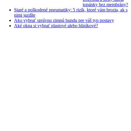
topánky bez membrány?
Staré a poškodené pneumatiky: 5 rizík, ktoré vám hrozia, ak s
nimi jazdíte
Ako vybrať správnu zimnú bundu pre váš typ postavy
Aké okna si vybrať plastové alebo hliníkové?