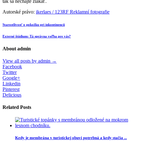
tak sa nechajte zlákať.
Autorské právo:
ikerlaes / 123RF Reklamní fotografie
Starostlivosť o pokožku pri inkontinencii
Externé štúdium: Tá správna voľba pre vás?
About admin
View all posts by admin
→
Facebook
Twitter
Google+
Linkedin
Pinterest
Delicious
Related Posts
Kedy je membrána v turistickej obuvi potrebná a kedy stačia ...