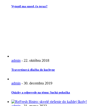
Vytopil ma sused, čo teraz?
admin
-
22. októbra 2018
Travertínová dlažba do kuchyne
admin
-
30. decembra 2019
Otázky a odpovede na tému: Suchá pokožka
admin
-
31. marca 2023