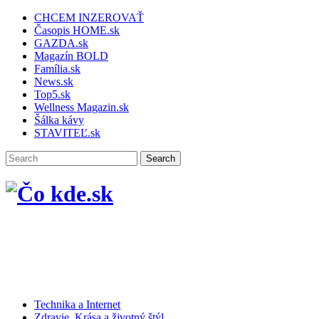
CHCEM INZEROVAŤ
Časopis HOME.sk
GAZDA.sk
Magazín BOLD
Família.sk
News.sk
Top5.sk
Wellness Magazin.sk
Šálka kávy
STAVITEĽ.sk
Technika a Internet
Zdravie, Krása a životný štýl