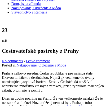
Dom, byt a záhrada
Nakupovanie, Oblečenie a Móda
Stavebníctvo a Remeslá
23
máj
Cestovateľské postrehy z Prahy
No comments
-
Leave comment
Posted in:
Nakupovanie, Oblečenie a Móda
Praha a celkovo susedná Česká republika je pre našinca stále
lákavou turistickou destináciou. Najmä ak vezmeme do úvahy
neexistujúcu jazykovú bariéru. Že sa v Čechách dá navštíviť
nepreberné množstvo krásnych zámkov, jazier, rybníkov, malebných
zákutí, o tom nie je pochýb.
Dnes sa trochu pozrime na Prahu. Že vás veľkomesto neláka? Že je
neosobné a hlučné? No…môže aj nemusí byť. Praha je toho