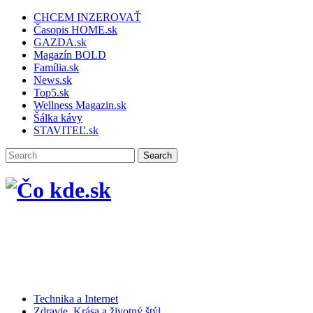
CHCEM INZEROVAŤ
Časopis HOME.sk
GAZDA.sk
Magazín BOLD
Família.sk
News.sk
Top5.sk
Wellness Magazin.sk
Šálka kávy
STAVITEĽ.sk
Technika a Internet
Zdravie, Krása a životný štýl