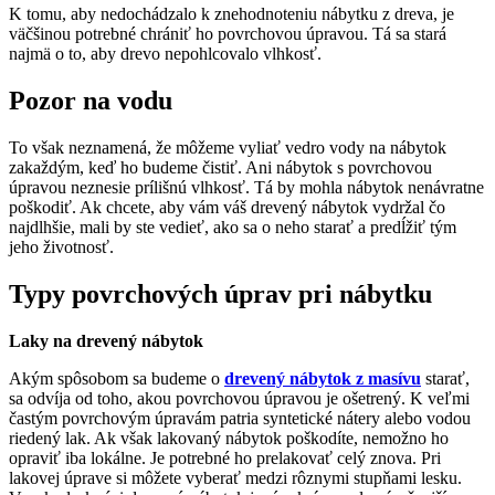
K tomu, aby nedochádzalo k znehodnoteniu nábytku z dreva, je
väčšinou potrebné chrániť ho povrchovou úpravou. Tá sa stará
najmä o to, aby drevo nepohlcovalo vlhkosť.
Pozor na vodu
To však neznamená, že môžeme vyliať vedro vody na nábytok
zakaždým, keď ho budeme čistiť. Ani nábytok s povrchovou
úpravou neznesie prílišnú vlhkosť. Tá by mohla nábytok nenávratne
poškodiť. Ak chcete, aby vám váš drevený nábytok vydržal čo
najdlhšie, mali by ste vedieť, ako sa o neho starať a predĺžiť tým
jeho životnosť.
Typy povrchových úprav pri nábytku
Laky na drevený nábytok
Akým spôsobom sa budeme o
drevený nábytok z masívu
starať,
sa odvíja od toho, akou povrchovou úpravou je ošetrený. K veľmi
častým povrchovým úpravám patria syntetické nátery alebo vodou
riedený lak. Ak však lakovaný nábytok poškodíte, nemožno ho
opraviť iba lokálne. Je potrebné ho prelakovať celý znova. Pri
lakovej úprave si môžete vyberať medzi rôznymi stupňami lesku.