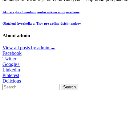
Ako si vybrať módnu pánsku mikinu – odpovedáme
Okúzlení štvorkolkou. Tipy pre začínajúcich jazdcov
About admin
View all posts by admin
→
Facebook
Twitter
Google+
Linkedin
Pinterest
Delicious