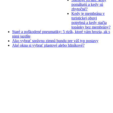
pomáhajú a kedy sú
zbytočné?
Kedy je membrána v
turistickej obuvi
potrebná a kedy stačia
topánky bez membrány?
Staré a poškodené pneumatiky: 5 rizík, ktoré vám hrozia, ak s
nimi jazdíte
Ako vybrať správnu zimnú bundu pre váš typ postavy
Aké okna si vybrať plastové alebo hliníkové?