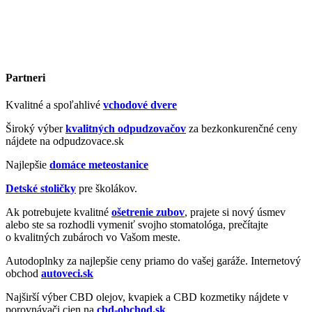
Partneri
Kvalitné a spoľahlivé
vchodové dvere
Široký výber
kvalitných odpudzovačov
za bezkonkurenčné ceny
nájdete na odpudzovace.sk
Najlepšie
domáce meteostanice
Detské stoličky
pre školákov.
Ak potrebujete kvalitné
ošetrenie zubov
, prajete si nový úsmev
alebo ste sa rozhodli vymeniť svojho stomatológa, prečítajte
o kvalitných zubároch vo Vašom meste.
Autodoplnky za najlepšie ceny priamo do vašej garáže. Internetový
obchod
autoveci.sk
Najširší výber CBD olejov, kvapiek a CBD kozmetiky nájdete v
porovnávači cien na
cbd-obchod.sk