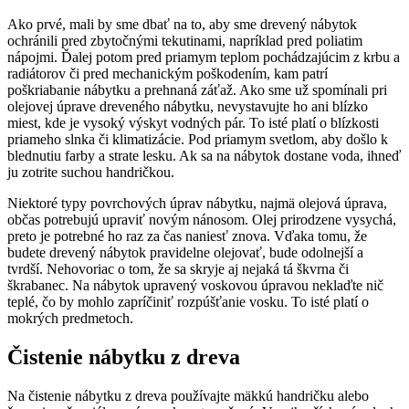
Ako prvé, mali by sme dbať na to, aby sme drevený nábytok
ochránili pred zbytočnými tekutinami, napríklad pred poliatim
nápojmi. Ďalej potom pred priamym teplom pochádzajúcim z krbu a
radiátorov či pred mechanickým poškodením, kam patrí
poškriabanie nábytku a prehnaná záťaž. Ako sme už spomínali pri
olejovej úprave dreveného nábytku, nevystavujte ho ani blízko
miest, kde je vysoký výskyt vodných pár. To isté platí o blízkosti
priameho slnka či klimatizácie. Pod priamym svetlom, aby došlo k
blednutiu farby a strate lesku. Ak sa na nábytok dostane voda, ihneď
ju zotrite suchou handričkou.
Niektoré typy povrchových úprav nábytku, najmä olejová úprava,
občas potrebujú upraviť novým nánosom. Olej prirodzene vysychá,
preto je potrebné ho raz za čas naniesť znova. Vďaka tomu, že
budete drevený nábytok pravidelne olejovať, bude odolnejší a
tvrdší. Nehovoriac o tom, že sa skryje aj nejaká tá škvrna či
škrabanec. Na nábytok upravený voskovou úpravou neklaďte nič
teplé, čo by mohlo zapríčiniť rozpúšťanie vosku. To isté platí o
mokrých predmetoch.
Čistenie nábytku z dreva
Na čistenie nábytku z dreva používajte mäkkú handričku alebo