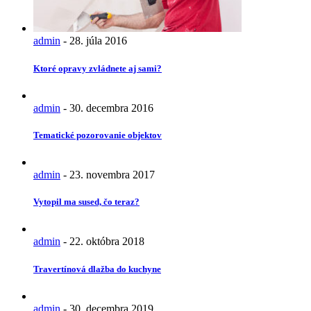
admin
-
28. júla 2016
Ktoré opravy zvládnete aj sami?
admin
-
30. decembra 2016
Tematické pozorovanie objektov
admin
-
23. novembra 2017
Vytopil ma sused, čo teraz?
admin
-
22. októbra 2018
Travertínová dlažba do kuchyne
admin
-
30. decembra 2019