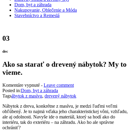
Dom, byt a záhrada
Nakupovanie, Oblečenie a Móda
Stavebníctvo a Remeslá
03
dec
Ako sa starať o drevený nábytok? My to
vieme.
na
Komentáre vypnuté
-
Leave comment
Ako
Posted in:
Dom, byt a záhrada
sa
Tags
ábytok z masívu
,
drevený nábytok
starať
Nábytok z dreva, konkrétne z masívu, je medzi ľuďmi veľmi
o
obľúbený. Je to najmä vďaka jeho charakteristickej vôni, vzhľadu,
drevený
ale aj odolnosti. Navyše ide o materiál, ktorý sa hodí ako do
nábytok?
interiéru, tak do exteriéru – na záhradu. Ako ho ale správne
My
ochrániť?
to
vieme.