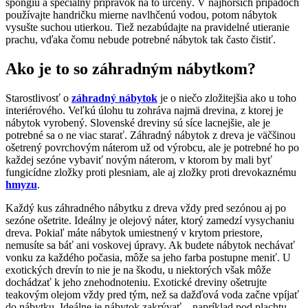
špongiu a špeciálny prípravok na to určený. V najhorších prípadoch
používajte handričku mierne navlhčenú vodou, potom nábytok
vysušte suchou utierkou. Tiež nezabúdajte na pravidelné utieranie
prachu, vďaka čomu nebude potrebné nábytok tak často čistiť.
Ako je to so záhradným nábytkom?
Starostlivosť o
záhradný nábytok
je o niečo zložitejšia ako u toho
interiérového. Veľkú úlohu tu zohráva najmä drevina, z ktorej je
nábytok vyrobený. Slovenské dreviny sú síce lacnejšie, ale je
potrebné sa o ne viac starať. Záhradný nábytok z dreva je väčšinou
ošetrený povrchovým náterom už od výrobcu, ale je potrebné ho po
každej sezóne vybaviť novým náterom, v ktorom by mali byť
fungicídne zložky proti plesniam, ale aj zložky proti drevokaznému
hmyzu
.
Každý kus záhradného nábytku z dreva vždy pred sezónou aj po
sezóne ošetrite. Ideálny je olejový náter, ktorý zamedzí vysychaniu
dreva. Pokiaľ máte nábytok umiestnený v krytom priestore,
nemusíte sa báť ani voskovej úpravy. Ak budete nábytok nechávať
vonku za každého počasia, môže sa jeho farba postupne meniť. U
exotických drevín to nie je na škodu, u niektorých však môže
dochádzať k jeho znehodnoteniu. Exotické dreviny ošetrujte
teakovým olejom vždy pred tým, než sa dažďová voda začne vpíjať
do nábytku. Ideálne je nábytok zakrývať – napríklad pod plachtu.