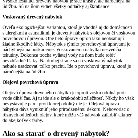
Vysoko lesknúci drevený nábytok je síce krásny, ale náročnejší na
údržbu. Sú na ňom vidieť všetky odtlačky aj škrabance.
Voskovaný drevený nábytok
Oveľa ekologickejšou variantou, ktorá je vhodná aj do domácnosti
s alergikmi a astmatikmi, je drevený nábytok s olejovou či voskovou
povrchovou úpravou. Obe tieto úpravy oproti laku neobsahujú
žiadne škodlivé látky. Nábytok s týmito povrchovými úpravami je
náchylnejší na poškodenie. Voskovanému nábytku nesvedčia
tekutiny. Dokonca trocha vyliatej vody na ňom bude robiť
nevzhľadné fľaky. Na druhej strane sa na voskovaný nábytok
nebude usadzovať toľko prachu. Ide o povrchovú úpravu, ktorá je
náročnejšia na údržbu.
Olejová povrchová úprava
Olejová úprava dreveného nábytku je oproti vosku odolná proti
vode dlhší čas. Aj tu ide ale o krátkodobú záležitosť. Nikdy ho však
nevystavujte pare, proti ktorej odolný nie je. Olejová úprava
nábytku dáva vyniknúť jeho prirodzenému dekoru. Nehovoriac o
rôznych odtieňoch olejov, ktoré môžu váš nábytok zafarbiť takmer
do akejkoľvek farby.
Ako sa starať o drevený nábytok?