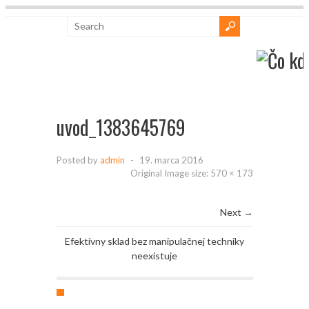
uvod_1383645769
Posted by
admin
-
19. marca 2016
Original Image size:
570 × 173
Next →
Efektívny sklad bez manipulačnej techniky
neexistuje