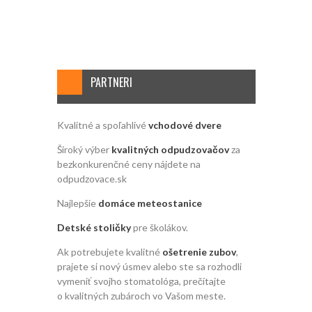
PARTNERI
Kvalitné a spoľahlivé
vchodové dvere
Široký výber
kvalitných odpudzovačov
za
bezkonkurenčné ceny nájdete na
odpudzovace.sk
Najlepšie
domáce meteostanice
Detské stoličky
pre školákov.
Ak potrebujete kvalitné
ošetrenie zubov
,
prajete si nový úsmev alebo ste sa rozhodli
vymeniť svojho stomatológa, prečítajte
o kvalitných zubároch vo Vašom meste.