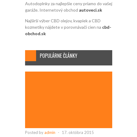
Autodoplnky za najlepšie ceny priamo do vašej
garáže. Internetový obchod
autoveci.sk
Najširší výber CBD olejov, kvapiek a CBD
kozmetiky nájdete v porovnávači cien na
cbd-
obchod.sk
POPULÁRNE ČLÁNKY
Posted by
admin
-
17. októbra 2015