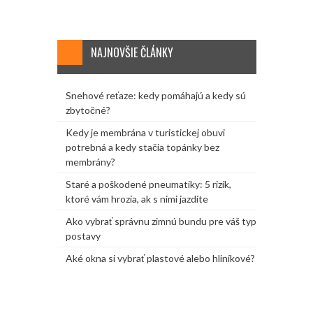
NAJNOVŠIE ČLÁNKY
Snehové reťaze: kedy pomáhajú a kedy sú
zbytočné?
Kedy je membrána v turistickej obuvi
potrebná a kedy stačia topánky bez
membrány?
Staré a poškodené pneumatiky: 5 rizík,
ktoré vám hrozia, ak s nimi jazdíte
Ako vybrať správnu zimnú bundu pre váš typ
postavy
Aké okna si vybrať plastové alebo hliníkové?