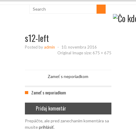
s12-left
Posted by
admin
-
10. novembra 2016
Original Image size:
675 × 675
Zameť s neporiadkom
Zameť s neporiadkom
Pridaj komentár
Prepáčte, ale pred zanechaním komentára sa
musíte
prihlásiť
.