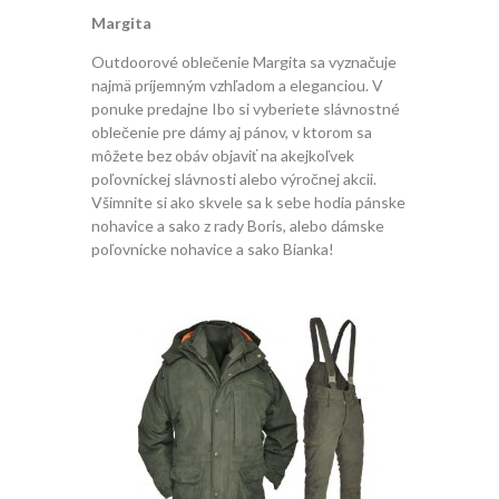
Margita
Outdoorové oblečenie Margita sa vyznačuje
najmä príjemným vzhľadom a eleganciou. V
ponuke predajne Ibo si vyberiete slávnostné
oblečenie pre dámy aj pánov, v ktorom sa
môžete bez obáv objaviť na akejkoľvek
poľovníckej slávnosti alebo výročnej akcii.
Všimnite si ako skvele sa k sebe hodia pánske
nohavice a sako z rady Boris, alebo dámske
poľovnícke nohavice a sako Bianka!