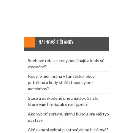
NAJNOVŠIE ČLÁNKY
Snehové reťaze: kedy pomáhajú a kedy sú
zbytočné?
Kedy je membrána v turistickej obuvi
potrebná a kedy stačia topánky bez
membrány?
Staré a poškodené pneumatiky: 5 rizík,
ktoré vám hrozia, ak s nimi jazdíte
Ako vybrať správnu zimnú bundu pre váš typ
postavy
Aké okna si vybrať plastové alebo hliníkové?