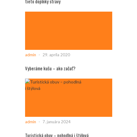
tieto doplnky stravy
admin
-
29. apríla 2020
Vyberáme kušu – ako začať?
admin
-
7. januára 2024
Turistická obuv – pohodlná i štýlová