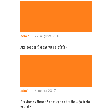
admin
-
22. augusta 2016
Ako podporiť kreativitu dieťaťa?
admin
-
6. marca 2017
Staviame záhradné chatky na náradie – čo treba
vedieť?