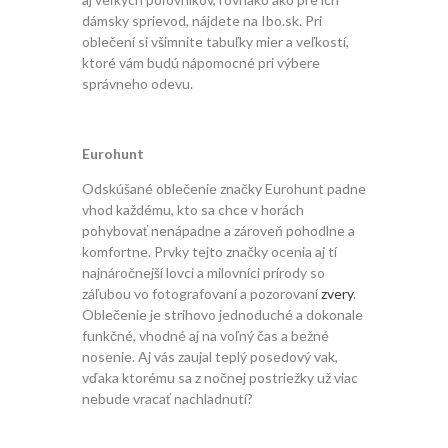
dámsky sprievod, nájdete na Ibo.sk. Pri
oblečení si všimnite tabuľky mier a veľkostí,
ktoré vám budú nápomocné pri výbere
správneho odevu.
Eurohunt
Odskúšané oblečenie značky Eurohunt padne
vhod každému, kto sa chce v horách
pohybovať nenápadne a zároveň pohodlne a
komfortne. Prvky tejto značky ocenia aj tí
najnáročnejší lovci a milovníci prírody so
záľubou vo fotografovaní a pozorovaní
zvery
.
Oblečenie je strihovo jednoduché a dokonale
funkčné, vhodné aj na voľný čas a bežné
nosenie. Aj vás zaujal teplý posedový vak,
vďaka ktorému sa z nočnej postriežky už viac
nebude vracať nachladnutí?