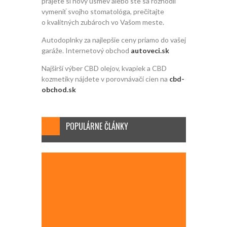
prajete si nový úsmev alebo ste sa rozhodli
vymeniť svojho stomatológa, prečítajte
o kvalitných zubároch vo Vašom meste.
Autodoplnky za najlepšie ceny priamo do vašej
garáže. Internetový obchod
autoveci.sk
Najširší výber CBD olejov, kvapiek a CBD
kozmetiky nájdete v porovnávači cien na
cbd-
obchod.sk
POPULÁRNE ČLÁNKY