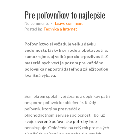
Pre poľovníkov to najlepšie
No comments
-
Leave comment
Posted in:
Technika a Internet
Poľovníctvo si vyžaduje veľkú dávku
vedomostí, lásky k prírode a obetavosti a,
samozrejme, aj veľkú porciu trpezlivosti. Z
materiálnych vecí je potom pre každého
poľovníka nepostrádateľnou zálež
itos
ťou
kvalitná výbava.
Sem okrem spoľahlivej zbrane a doplnkov patrí
nesporne poľovnícke oblečenie. Každý
poľovník, ktorý sa presvedčil o
plnohodnotnom servise spoločnosti Ibo, už
svoje
overené poľovnícke potreby
inde
nenakupuje. Oblečenie na celý rok pre malých
aj veľkých poľovníkov, rovnako ako pre ich