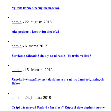
Využite každý slnečný lúč už teraz
admin
-
22. augusta 2016
Ako podporiť kreativitu dieťaťa?
admin
-
6. marca 2017
Staviame záhradné chatky na náradie – čo treba vedieť?
admin
-
15. februára 2018
Uspokojivý sexuálny styk dosiahnete aj s náhradami originálnych
liekov
admin
-
24. januára 2019
Trápi vás únava? Padajú vám vlasy? Kúpte si tieto doplnky stravy