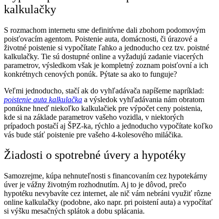
kalkulačky
S rozmachom internetu sme definitívne dali zbohom podomovým
poisťovacím agentom. Poistenie auta, domácnosti, či úrazové a
životné poistenie si vypočítate ľahko a jednoducho cez tzv. poistné
kalkulačky. Tie sú dostupné online a vyžadujú zadanie viacerých
parametrov, výsledkom však je kompletný zoznam poisťovní a ich
konkrétnych cenových ponúk. Pýtate sa ako to funguje?
Veľmi jednoducho, stačí ak do vyhľadávača napíšeme napríklad:
poistenie auta kalkulačka
a výsledok vyhľadávania nám obratom
ponúkne hneď niekoľko kalkulačiek pre výpočet ceny poistenia,
kde si na základe parametrov vašeho vozidla, v niektorých
prípadoch postačí aj ŠPZ-ka, rýchlo a jednoducho vypočítate koľko
vás bude stáť poistenie pre vašeho 4-kolesového miláčika.
Žiadosti o spotrebné úvery a hypotéky
Samozrejme, kúpa nehnuteľnosti s financovaním cez hypotekárny
úver je vážny životným rozhodnutím. Aj to je dôvod, prečo
hypotéku nevybavíte cez internet, ale nič vám nebráni využiť rôzne
online kalkulačky (podobne, ako napr. pri poistení auta) a vypočítať
si výšku mesačných splátok a dobu splácania.