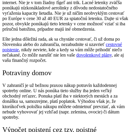
internet. Nie je v tom žiadny fígeľ ani trik. Lacné letenky zväčša
ponúkajú nízkonákladové aerolinky z dôvodu nedostatočného
vyťaženia kapacity lietadla. Nie je už ničím neobvyklým cestovať
po Európe v cene 30 až 40 EUR za spiatočnú letenku. Dajte si však
pozor, obvykle ponúkajú tieto letenky v cene možnosť vziať si iba
príručnú batožinu, prípadne majú iné obmedzenia.
Ešte jedna dôležitá rada, ak sa chystáte cestovať, či už doma po
Slovensku alebo do zahraničia, nezabudnite si uzavrieť
cestovné
poistenie
, nikdy neviete, kde a kedy sa vám môže prihodiť niečo
nečakané, čo môže narušiť nie len vaše
dovolenkové plány
, ale aj
vašu finančný rozpočet.
Potraviny domov
V zahraničí je už bežnou praxou nákup potravín každodennej
spotreby online. U nás ponúka tieto služby iba jeden veľký
obchodný reťazec. Ponuka platí iba v niektorých mestách a za
donášku sa, samozrejme, platí poplatok. Výhodou však je, že
ktorúkoľvek položku nákupu môžete odmietnuť prevziať, ak vám
nebude vyhovovať jej vzhľad (napr. zelenina, ovocie) či dátum
spotreby.
Výpočet poistení cez tzv. poistné