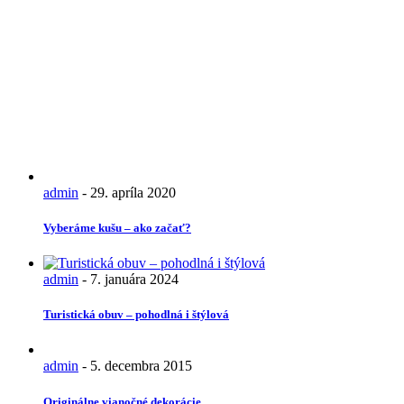
admin
-
29. apríla 2020
Vyberáme kušu – ako začať?
admin
-
7. januára 2024
Turistická obuv – pohodlná i štýlová
admin
-
5. decembra 2015
Originálne vianočné dekorácie