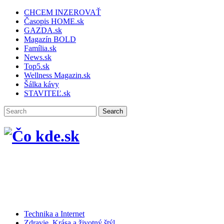
CHCEM INZEROVAŤ
Časopis HOME.sk
GAZDA.sk
Magazín BOLD
Família.sk
News.sk
Top5.sk
Wellness Magazin.sk
Šálka kávy
STAVITEĽ.sk
Technika a Internet
Zdravie, Krása a životný štýl