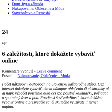
Dom, byt a záhrada
Nakupovanie, Oblečenie a Móda
Stavebníctvo a Remeslá
24
apr
6 záležitostí, ktoré dokážete vybaviť
online
na
Komentáre vypnuté
-
Leave comment
6
Posted in:
Nakupovanie, Oblečenie a Móda
záležitostí,
Počet nákupov v e-shopoch na Slovensku každoročne stúpa. Cez
ktoré
internet dokážete vybaviť okrem nákupov oblečenia či elektroniky už
dokážete
aj napr. výpočet poistenia auta cez tzv. poistné kalkulačky, požiadať
vybaviť
o spotrebný úver a pod. Pozrite si šesť záležitostí, ktoré dokážete
online
vybaviť online a presvedčte sa, či skutočne využívate internet
naplno.