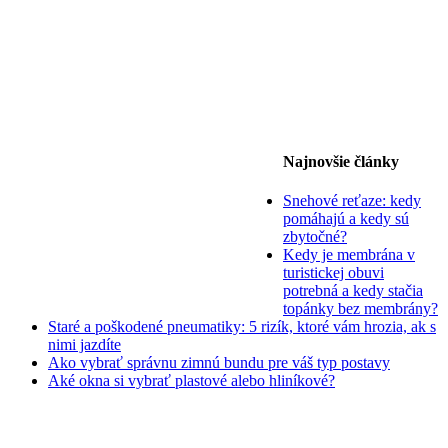
Najnovšie články
Snehové reťaze: kedy
pomáhajú a kedy sú
zbytočné?
Kedy je membrána v
turistickej obuvi
potrebná a kedy stačia
topánky bez membrány?
Staré a poškodené pneumatiky: 5 rizík, ktoré vám hrozia, ak s
nimi jazdíte
Ako vybrať správnu zimnú bundu pre váš typ postavy
Aké okna si vybrať plastové alebo hliníkové?