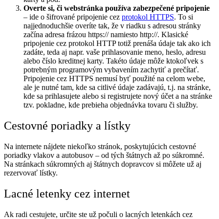
Overte si, či webstránka používa zabezpečené pripojenie
– ide o šifrované pripojenie cez
protokol HTTPS
. To si
najjednoduchšie overíte tak, že v riadku s adresou stránky
začína adresa frázou https:// namiesto http://. Klasické
pripojenie cez protokol HTTP totiž prenáša údaje tak ako ich
zadáte, teda aj napr. vaše prihlasovanie meno, heslo, adresu
alebo číslo kreditnej karty. Takéto údaje môže ktokoľvek s
potrebným programovým vybavením zachytiť a prečítať.
Pripojenie cez HTTPS nemusí byť použité na celom webe,
ale je nutné tam, kde sa citlivé údaje zadávajú, t.j. na stránke,
kde sa prihlasujete alebo si registrujete nový účet a na stránke
tzv. pokladne, kde prebieha objednávka tovaru či služby.
Cestovné poriadky a lístky
Na internete nájdete niekoľko stránok, poskytujúcich cestovné
poriadky vlakov a autobusov – od tých štátnych až po súkromné.
Na stránkach súkromných aj štátnych dopravcov si môžete už aj
rezervovať lístky.
Lacné letenky cez internet
Ak radi cestujete, určite ste už počuli o lacných letenkách cez