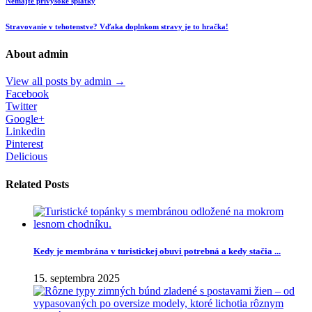
Nemajte privysoké splátky
Stravovanie v tehotenstve? Vďaka doplnkom stravy je to hračka!
About admin
View all posts by admin
→
Facebook
Twitter
Google+
Linkedin
Pinterest
Delicious
Related Posts
Kedy je membrána v turistickej obuvi potrebná a kedy stačia ...
15. septembra 2025