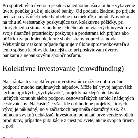
Pri spotrebných úveroch je situácia jednoduchšia a online vybavenie
úveru ponúkajú už aj niektoré banky. Od podania žiadosti po prijatie
peňazí na váš účet niekedy ubehne iba niekoľko minút. Novinkou
na trhu sú webstránky poskytujúce tzv. kolektívne pôžičky, pri
ktorých jedna strana v podobe jedného alebo viacerých investorov
svoje finančné prostriedky poskytuje a protistrana ich prijíma ako
pôžičku za podmienok, ktoré si obe strany vopred stanovia.
Webstránka v takom prípade figuruje v úlohe sprostredkovateľa a
tento spôsob je obvykle lacnejší ako pri poskytovaní úverov
bankami a nebankovými spoločnosťami.
Kolektívne investovanie (crowdfunding)
Na stránkach s kolektívnym investovaním môžete dobrovoľne
podporiť mnoho zaujímavých nápadov. Môže ísť vývoj najnovších
technologických „vychytávok“, projekty na zlepšenie života
určitých komunít alebo podporu cestovateľských ambícií nádejných
cestovateľov. Najčastejšie však ide o dlhodobé projekty, ktorých
vývoj je nákladný, no v začiatkoch neprináša okamžitý zisk. Za
odmenu zvyknú uchádzači investorom ponúkať prvé verzie svojich
produktov, prípadne publikácie z ciest po svete, akcie svojich firiem
a pod.