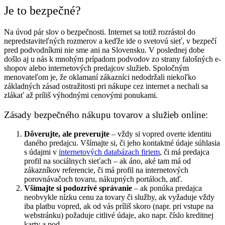
Je to bezpečné?
Na úvod pár slov o bezpečnosti. Internet sa totiž rozrástol do
nepredstaviteľných rozmerov a keďže ide o svetovú sieť, v bezpečí
pred podvodníkmi nie sme ani na Slovensku. V poslednej dobe
došlo aj u nás k mnohým prípadom podvodov zo strany falošných e-
shopov alebo internetových predajcov služieb. Spoločným
menovateľom je, že oklamaní zákazníci nedodržali niekoľko
základných zásad ostražitosti pri nákupe cez internet a nechali sa
zlákať až príliš výhodnými cenovými ponukami.
Zásady bezpečného nákupu tovarov a služieb online:
Dôverujte, ale preverujte
– vždy si vopred overte identitu
daného predajcu. Všímajte si, či jeho kontaktné údaje súhlasia
s údajmi v
internetových databázach firiem
, či má predajca
profil na sociálnych sieťach – ak áno, aké tam má od
zákazníkov referencie, či má profil na internetových
porovnávačoch tovaru, nákupných portáloch, atď.
Všímajte si podozrivé správanie
– ak ponúka predajca
neobvykle nízku cenu za tovary či služby, ak vyžaduje vždy
iba platbu vopred, ak od vás príliš skoro (napr. pri vstupe na
webstránku) požaduje citlivé údaje, ako napr. číslo kreditnej
karty a pod.