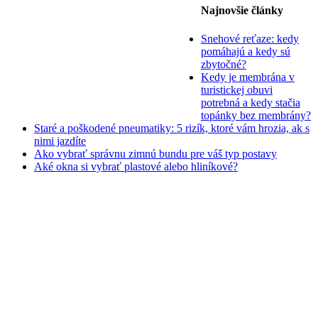
Najnovšie články
Snehové reťaze: kedy
pomáhajú a kedy sú
zbytočné?
Kedy je membrána v
turistickej obuvi
potrebná a kedy stačia
topánky bez membrány?
Staré a poškodené pneumatiky: 5 rizík, ktoré vám hrozia, ak s
nimi jazdíte
Ako vybrať správnu zimnú bundu pre váš typ postavy
Aké okna si vybrať plastové alebo hliníkové?