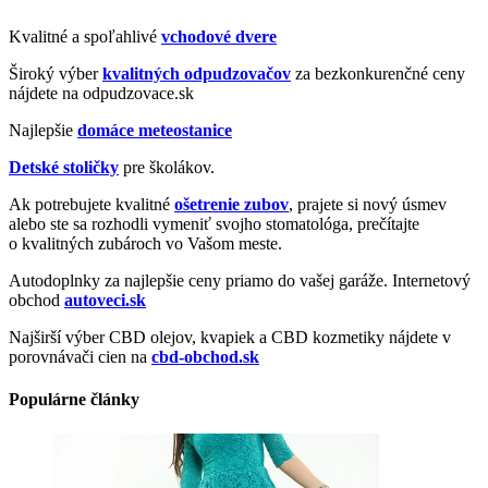
Kvalitné a spoľahlivé
vchodové dvere
Široký výber
kvalitných odpudzovačov
za bezkonkurenčné ceny
nájdete na odpudzovace.sk
Najlepšie
domáce meteostanice
Detské stoličky
pre školákov.
Ak potrebujete kvalitné
ošetrenie zubov
, prajete si nový úsmev
alebo ste sa rozhodli vymeniť svojho stomatológa, prečítajte
o kvalitných zubároch vo Vašom meste.
Autodoplnky za najlepšie ceny priamo do vašej garáže. Internetový
obchod
autoveci.sk
Najširší výber CBD olejov, kvapiek a CBD kozmetiky nájdete v
porovnávači cien na
cbd-obchod.sk
Populárne články