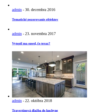
admin
-
30. decembra 2016
Tematické pozorovanie objektov
admin
-
23. novembra 2017
Vytopil ma sused, čo teraz?
admin
-
22. októbra 2018
Travertínová dlažba do kuchyne