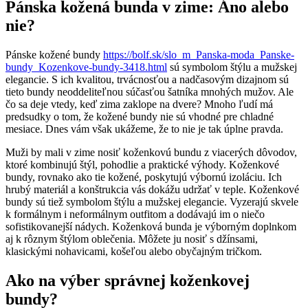
štýlové
Pánska kožená bunda v zime: Áno alebo
návrhy!
nie?
Pánske kožené bundy
https://bolf.sk/slo_m_Panska-moda_Panske-
bundy_Kozenkove-bundy-3418.html
sú symbolom štýlu a mužskej
elegancie. S ich kvalitou, trvácnosťou a nadčasovým dizajnom sú
tieto bundy neoddeliteľnou súčasťou šatníka mnohých mužov. Ale
čo sa deje vtedy, keď zima zaklope na dvere? Mnoho ľudí má
predsudky o tom, že kožené bundy nie sú vhodné pre chladné
mesiace. Dnes vám však ukážeme, že to nie je tak úplne pravda.
Muži by mali v zime nosiť koženkovú bundu z viacerých dôvodov,
ktoré kombinujú štýl, pohodlie a praktické výhody. Koženkové
bundy, rovnako ako tie kožené, poskytujú výbornú izoláciu. Ich
hrubý materiál a konštrukcia vás dokážu udržať v teple. Koženkové
bundy sú tiež symbolom štýlu a mužskej elegancie. Vyzerajú skvele
k formálnym i neformálnym outfitom a dodávajú im o niečo
sofistikovanejší nádych. Koženková bunda je výborným doplnkom
aj k rôznym štýlom oblečenia. Môžete ju nosiť s džínsami,
klasickými nohavicami, košeľou alebo obyčajným tričkom.
Ako na výber správnej koženkovej
bundy?