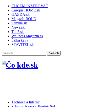
CHCEM INZEROVAŤ
Časopis HOME.sk
GAZDA.sk
Magazín BOLD
Família.sk
News.sk
Top5.sk
Wellness Magazin.sk
Šálka kávy
STAVITEĽ.sk
Technika a Internet
Zdravie, Krása a životný štýl