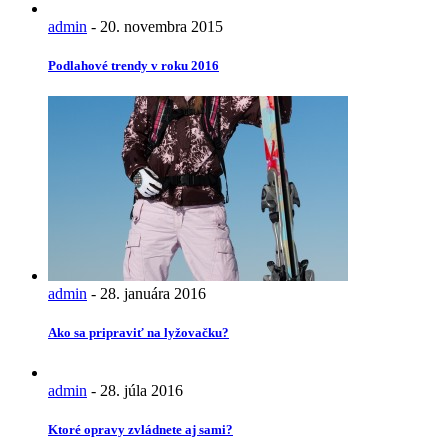
admin
-
20. novembra 2015
Podlahové trendy v roku 2016
admin
-
28. januára 2016
Ako sa pripraviť na lyžovačku?
admin
-
28. júla 2016
Ktoré opravy zvládnete aj sami?