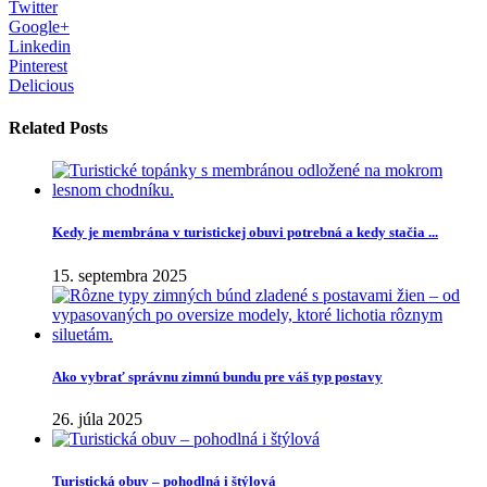
Twitter
Google+
Linkedin
Pinterest
Delicious
Related Posts
Kedy je membrána v turistickej obuvi potrebná a kedy stačia ...
15. septembra 2025
Ako vybrať správnu zimnú bundu pre váš typ postavy
26. júla 2025
Turistická obuv – pohodlná i štýlová