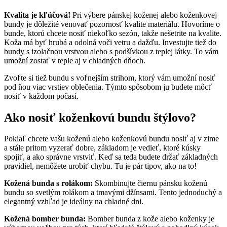
Kvalita je kľúčová!
Pri výbere pánskej koženej alebo koženkovej
bundy je dôležité venovať pozornosť kvalite materiálu. Hovoríme o
bunde, ktorú chcete nosiť niekoľko sezón, takže nešetrite na kvalite.
Koža má byť hrubá a odolná voči vetru a dažďu. Investujte tiež do
bundy s izolačnou vrstvou alebo s podšívkou z teplej látky. To vám
umožní zostať v teple aj v chladných dňoch.
Zvoľte si tiež bundu s voľnejším strihom, ktorý vám umožní nosiť
pod ňou viac vrstiev oblečenia. Týmto spôsobom ju budete môcť
nosiť v každom počasí.
Ako nosiť koženkovú bundu štýlovo?
Pokiaľ chcete vašu koženú alebo koženkovú bundu nosiť aj v zime
a stále pritom vyzerať dobre, základom je vedieť, ktoré kúsky
spojiť, a ako správne vrstviť. Keď sa teda budete držať základných
pravidiel, nemôžete urobiť chybu. Tu je pár tipov, ako na to!
Kožená bunda s rolákom:
Skombinujte čiernu pánsku koženú
bundu so svetlým rolákom a tmavými džínsami. Tento jednoduchý a
elegantný vzhľad je ideálny na chladné dni.
Kožená bomber bunda:
Bomber bunda z kože alebo koženky je