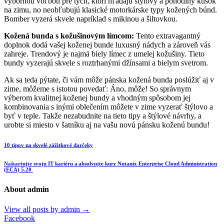
výbornou voľbou pre tých, ktorí hľadajú štýlový a pohodlný kúsok
na zimu, no neobľubujú klasické motorkárske typy kožených búnd.
Bomber vyzerá skvele napríklad s mikinou a šiltovkou.
Kožená bunda s kožušinovým límcom:
Tento extravagantný
doplnok dodá vašej koženej bunde luxusný nádych a zároveň vás
zahreje. Trendový je najmä biely límec z umelej kožušiny. Tieto
bundy vyzerajú skvele s roztrhanými džínsami a bielym svetrom.
Ak sa teda pýtate, či vám môže pánska kožená bunda poslúžiť aj v
zime, môžeme s istotou povedať: Áno, môže! So správnym
výberom kvalitnej koženej bundy a vhodným spôsobom jej
kombinovania s inými oblečením môžete v zime vyzerať štýlovo a
byť v teple. Takže nezabudnite na tieto tipy a štýlové návrhy, a
urobte si miesto v šatníku aj na vašu novú pánsku koženú bundu!
10 tipov na skvelé zážitkové darčeky
Naštartujte svoju IT kariéru a absolvujte kurz Nutanix Enterprise Cloud Administration
(ECA) 5.20
About admin
View all posts by admin
→
Facebook