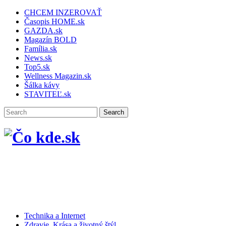
CHCEM INZEROVAŤ
Časopis HOME.sk
GAZDA.sk
Magazín BOLD
Família.sk
News.sk
Top5.sk
Wellness Magazin.sk
Šálka kávy
STAVITEĽ.sk
Technika a Internet
Zdravie, Krása a životný štýl