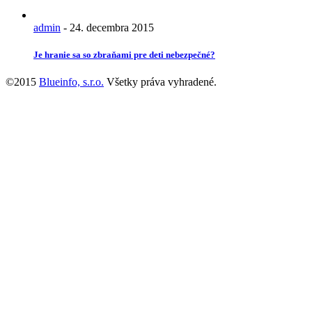
admin
-
24. decembra 2015
Je hranie sa so zbraňami pre deti nebezpečné?
©2015
Blueinfo, s.r.o.
Všetky práva vyhradené.