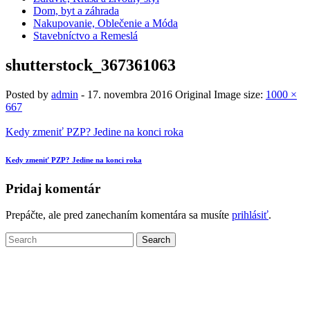
Dom, byt a záhrada
Nakupovanie, Oblečenie a Móda
Stavebníctvo a Remeslá
shutterstock_367361063
Posted by
admin
-
17. novembra 2016
Original Image size:
1000 ×
667
Kedy zmeniť PZP? Jedine na konci roka
Kedy zmeniť PZP? Jedine na konci roka
Pridaj komentár
Prepáčte, ale pred zanechaním komentára sa musíte
prihlásiť
.