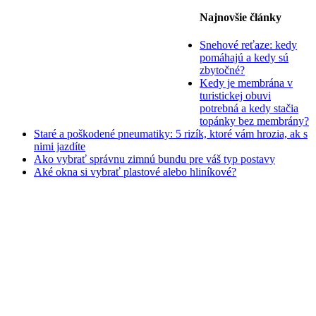
Najnovšie články
Snehové reťaze: kedy
pomáhajú a kedy sú
zbytočné?
Kedy je membrána v
turistickej obuvi
potrebná a kedy stačia
topánky bez membrány?
Staré a poškodené pneumatiky: 5 rizík, ktoré vám hrozia, ak s
nimi jazdíte
Ako vybrať správnu zimnú bundu pre váš typ postavy
Aké okna si vybrať plastové alebo hliníkové?