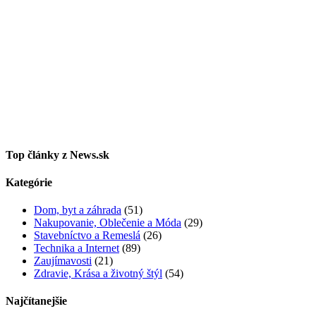
Top články z News.sk
Kategórie
Dom, byt a záhrada
(51)
Nakupovanie, Oblečenie a Móda
(29)
Stavebníctvo a Remeslá
(26)
Technika a Internet
(89)
Zaujímavosti
(21)
Zdravie, Krása a životný štýl
(54)
Najčítanejšie