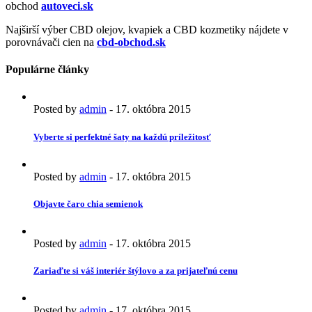
obchod
autoveci.sk
Najširší výber CBD olejov, kvapiek a CBD kozmetiky nájdete v
porovnávači cien na
cbd-obchod.sk
Populárne články
Posted by
admin
-
17. októbra 2015
Vyberte si perfektné šaty na každú príležitosť
Posted by
admin
-
17. októbra 2015
Objavte čaro chia semienok
Posted by
admin
-
17. októbra 2015
Zariaďte si váš interiér štýlovo a za prijateľnú cenu
Posted by
admin
-
17. októbra 2015