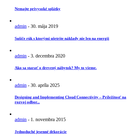
Nemajte privysoké splátky
admin
-
30. mája 2019
Sušiče rúk s ktorými ušetríte náklady nie len na energii
admin
-
3. decembra 2020
Ako sa starať o drevený nábytok? My to vieme.
admin
-
30. apríla 2025
Designing and Implementing Cloud Connectivity – Príležitosť na
rozvoj odbor...
admin
-
1. novembra 2015
Jednoduché jesenné dekorácie