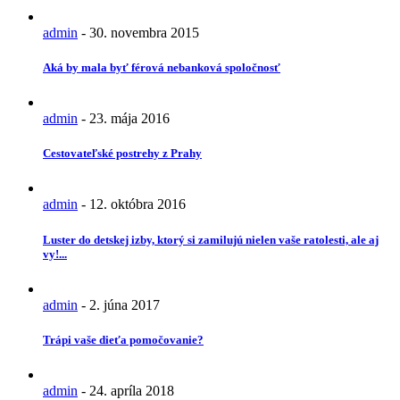
admin
-
30. novembra 2015
Aká by mala byť férová nebanková spoločnosť
admin
-
23. mája 2016
Cestovateľské postrehy z Prahy
admin
-
12. októbra 2016
Luster do detskej izby, ktorý si zamilujú nielen vaše ratolesti, ale aj
vy!...
admin
-
2. júna 2017
Trápi vaše dieťa pomočovanie?
admin
-
24. apríla 2018