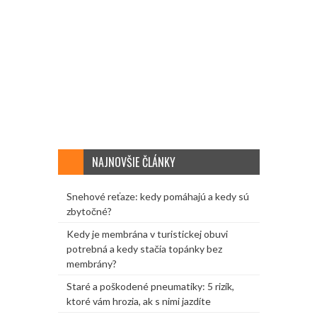
NAJNOVŠIE ČLÁNKY
Snehové reťaze: kedy pomáhajú a kedy sú
zbytočné?
Kedy je membrána v turistickej obuvi
potrebná a kedy stačia topánky bez
membrány?
Staré a poškodené pneumatiky: 5 rizík,
ktoré vám hrozia, ak s nimi jazdíte