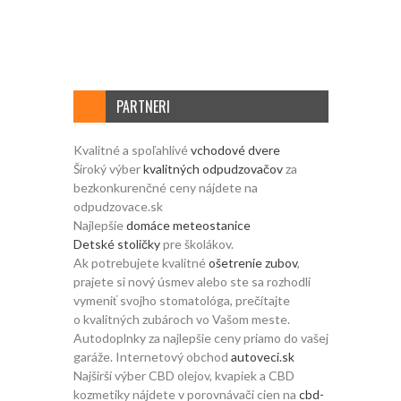
PARTNERI
Kvalitné a spoľahlivé
vchodové dvere
Široký výber
kvalitných odpudzovačov
za
bezkonkurenčné ceny nájdete na
odpudzovace.sk
Najlepšie
domáce meteostanice
Detské stoličky
pre školákov.
Ak potrebujete kvalitné
ošetrenie zubov
,
prajete si nový úsmev alebo ste sa rozhodli
vymeniť svojho stomatológa, prečítajte
o kvalitných zubároch vo Vašom meste.
Autodoplnky za najlepšie ceny priamo do vašej
garáže. Internetový obchod
autoveci.sk
Najširší výber CBD olejov, kvapiek a CBD
kozmetiky nájdete v porovnávači cien na
cbd-