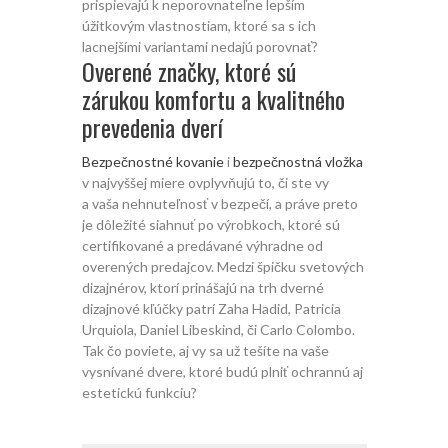
prispievajú k neporovnateľne lepším
úžitkovým vlastnostiam, ktoré sa s ich
lacnejšími variantami nedajú porovnať?
Overené značky, ktoré sú
zárukou komfortu a kvalitného
prevedenia dverí
Bezpečnostné kovanie
i
bezpečnostná vložka
v najvyššej miere ovplyvňujú to, či ste vy
a vaša nehnuteľnosť v bezpečí, a práve preto
je dôležité siahnuť po výrobkoch, ktoré sú
certifikované a predávané výhradne od
overených predajcov. Medzi špičku svetových
dizajnérov, ktorí prinášajú na trh dverné
dizajnové kľúčky patrí Zaha Hadid, Patricia
Urquiola, Daniel Libeskind, či Carlo Colombo.
Tak čo poviete, aj vy sa už tešíte na vaše
vysnívané dvere, ktoré budú plniť ochrannú aj
estetickú funkciu?