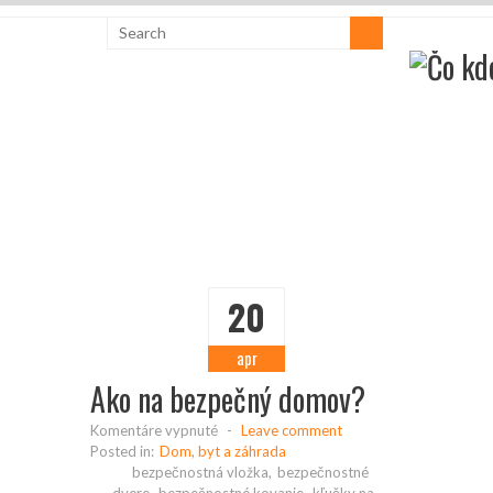
20
apr
Ako na bezpečný domov?
na
Komentáre vypnuté
-
Leave comment
Ako
Posted in:
Dom, byt a záhrada
na
bezpečnostná vložka
,
bezpečnostné
bezpečný