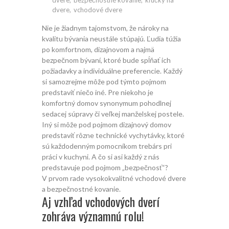
dvere
,
bezpečnostné kovanie
,
kľučky na
domov?
dvere
,
vchodové dvere
Nie je žiadnym tajomstvom, že nároky na
kvalitu bývania neustále stúpajú. Ľudia túžia
po komfortnom, dizajnovom a najmä
bezpečnom bývaní, ktoré bude spĺňať ich
požiadavky a individuálne preferencie. Každý
si samozrejme môže pod týmto pojmom
predstaviť niečo iné. Pre niekoho je
komfortný domov synonymum pohodlnej
sedacej súpravy či veľkej manželskej postele.
Iný si môže pod pojmom dizajnový domov
predstaviť rôzne technické vychytávky, ktoré
sú každodenným pomocníkom trebárs pri
práci v kuchyni. A čo si asi každý z nás
predstavuje pod pojmom „bezpečnosť“?
V prvom rade vysokokvalitné vchodové dvere
a bezpečnostné kovanie.
Aj vzhľad vchodových dverí
zohráva významnú rolu!