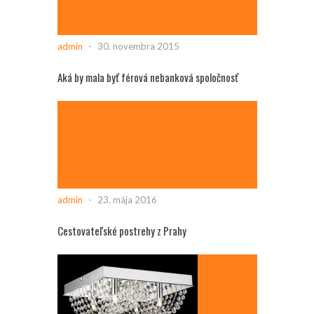
admin
-
30. novembra 2015
Aká by mala byť férová nebanková spoločnosť
admin
-
23. mája 2016
Cestovateľské postrehy z Prahy