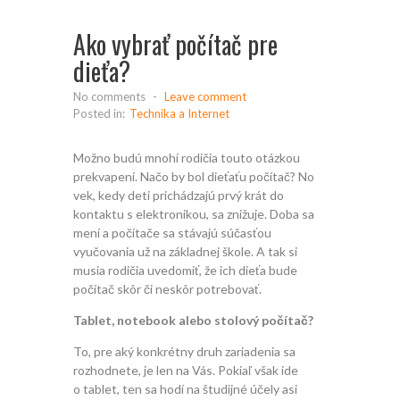
Ako vybrať počítač pre
dieťa?
No comments
-
Leave comment
Posted in:
Technika a Internet
Možno budú mnohí rodičia touto otázkou
prekvapení. Načo by bol dieťaťu počítač? No
vek, kedy deti prichádzajú prvý krát do
kontaktu s elektronikou, sa znižuje. Doba sa
mení a počítače sa stávajú súčasťou
vyučovania už na základnej škole. A tak si
musia rodičia uvedomiť, že ich dieťa bude
počítač skôr či neskôr potrebovať.
Tablet, notebook alebo stolový počítač?
To, pre aký konkrétny druh zariadenia sa
rozhodnete, je len na Vás. Pokiaľ však ide
o tablet, ten sa hodí na študijné účely asi