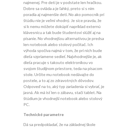
najmenej. Pre deti je v podstate len hračkou.
Dobre sa ovláda a je ľahký, preto si s ním
poradia aj najmenšie deti. No ako pomocník pri
štúdiu nie je veľmi vhodný. Je síce pravda, že
si k nemu môžete dokúpiť napríklad externú
klávesnicu a tak bude študentovi slúžiť aj na
písanie. No vhodnejšou alternatívou je predsa
len notebook alebo stolový počítač. Ich
výhoda spočíva najmä v tom, že pri nich bude
dieťa vzpriamene sedieť. Najvhodnejšie je, ak
dieťa pracuje s takouto elektronikou vo
svojom študijnom priestore, teda na písacom
stole. Určite mu notebook nedávajte do
postele, a to aj zo zdravotných dôvodov.
Odpoveď na to, aký typ zariadenia si vybrať, je
jasná. Ak má ísť len o zábavu, stačí tablet. Na
štúdium je vhodnejší notebook alebo stolový
PC.
Technické parametre
Dá sa predpokladať, že na základnej škole