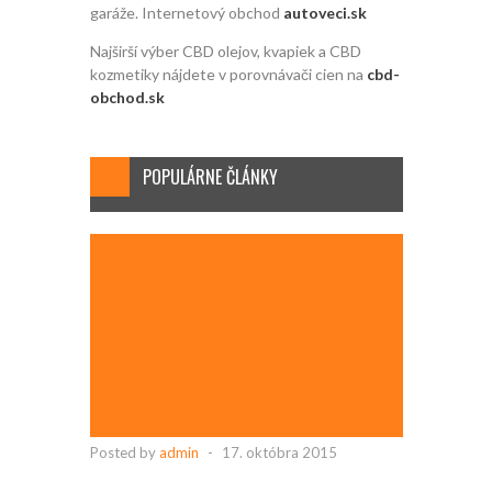
garáže. Internetový obchod
autoveci.sk
Najširší výber CBD olejov, kvapiek a CBD
kozmetiky nájdete v porovnávači cien na
cbd-
obchod.sk
POPULÁRNE ČLÁNKY
Posted by
admin
-
17. októbra 2015