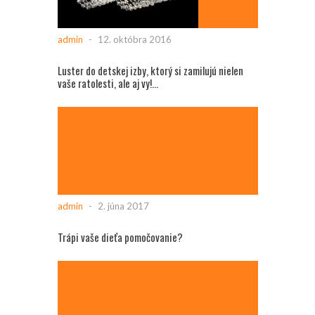
admin
-
12. októbra 2016
Luster do detskej izby, ktorý si zamilujú nielen
vaše ratolesti, ale aj vy!...
admin
-
2. júna 2017
Trápi vaše dieťa pomočovanie?