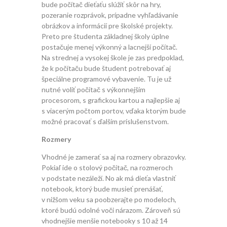
bude počítač dieťaťu slúžiť skôr na hry,
pozeranie rozprávok, prípadne vyhľadávanie
obrázkov a informácií pre školské projekty.
Preto pre študenta základnej školy úplne
postačuje menej výkonný a lacnejší počítač.
Na strednej a vysokej škole je zas predpoklad,
že k počítaču bude študent potrebovať aj
špeciálne programové vybavenie. Tu je už
nutné voliť počítač s výkonnejším
procesorom, s grafickou kartou a najlepšie aj
s viacerým počtom portov, vďaka ktorým bude
možné pracovať s ďalším príslušenstvom.
Rozmery
Vhodné je zamerať sa aj na rozmery obrazovky.
Pokiaľ ide o stolový počítač, na rozmeroch
v podstate nezáleží. No ak má dieťa vlastniť
notebook, ktorý bude musieť prenášať,
v nižšom veku sa poobzerajte po modeloch,
ktoré budú odolné voči nárazom. Zároveň sú
vhodnejšie menšie notebooky s 10 až 14