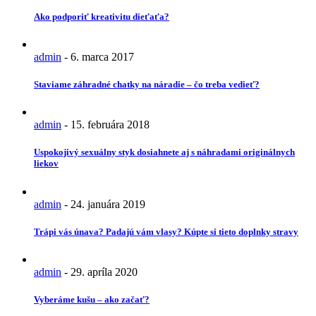
Ako podporiť kreativitu dieťaťa?
admin
-
6. marca 2017
Staviame záhradné chatky na náradie – čo treba vedieť?
admin
-
15. februára 2018
Uspokojivý sexuálny styk dosiahnete aj s náhradami originálnych
liekov
admin
-
24. januára 2019
Trápi vás únava? Padajú vám vlasy? Kúpte si tieto doplnky stravy
admin
-
29. apríla 2020
Vyberáme kušu – ako začať?