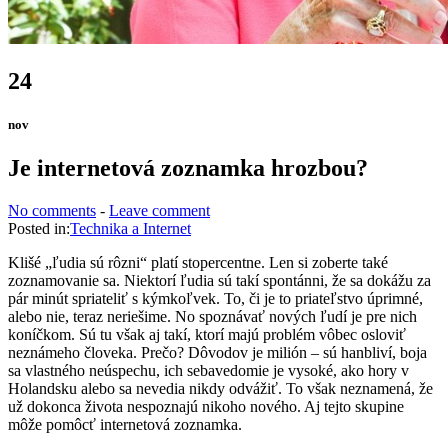
24
nov
Je internetová zoznamka hrozbou?
No comments
-
Leave comment
Posted in:
Technika a Internet
Klišé „ľudia sú rôzni“ platí stopercentne. Len si zoberte také
zoznamovanie sa. Niektorí ľudia sú takí spontánni, že sa dokážu za
pár minút spriateliť s kýmkoľvek. To, či je to priateľstvo úprimné,
alebo nie, teraz neriešime. No spoznávať nových ľudí je pre nich
koníčkom. Sú tu však aj takí, ktorí majú problém vôbec osloviť
neznámeho človeka. Prečo? Dôvodov je milión – sú hanbliví, boja
sa vlastného neúspechu, ich sebavedomie je vysoké, ako hory v
Holandsku alebo sa nevedia nikdy odvážiť. To však neznamená, že
už dokonca života nespoznajú nikoho nového. Aj tejto skupine
môže pomôcť internetová zoznamka.