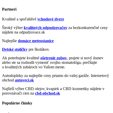
Partneri
Kvalitné a spoľahlivé
vchodové dvere
Široký výber
kvalitných odpudzovačov
za bezkonkurenčné ceny
nájdete na odpudzovace.sk
Najlepšie
domáce meteostanice
Detské stoličky
pre školákov.
Ak potrebujete kvalitné
ošetrenie zubov
, prajete si nový úsmev
alebo ste sa rozhodli vymeniť svojho stomatológa, prečítajte
o kvalitných zubároch vo Vašom meste.
Autodoplnky za najlepšie ceny priamo do vašej garáže. Internetový
obchod
autoveci.sk
Najširší výber CBD olejov, kvapiek a CBD kozmetiky nájdete v
porovnávači cien na
cbd-obchod.sk
Populárne články