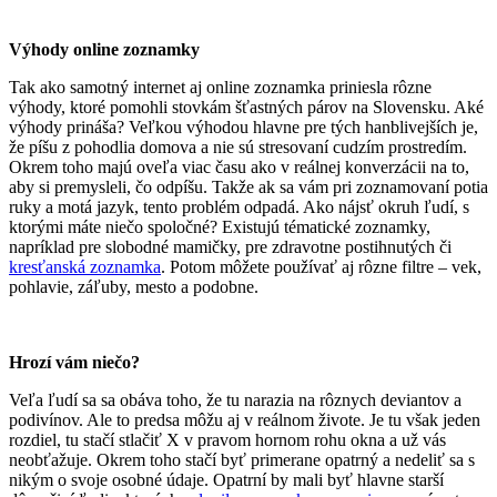
Výhody online zoznamky
Tak ako samotný internet aj online zoznamka priniesla rôzne
výhody, ktoré pomohli stovkám šťastných párov na Slovensku. Aké
výhody prináša? Veľkou výhodou hlavne pre tých hanblivejších je,
že píšu z pohodlia domova a nie sú stresovaní cudzím prostredím.
Okrem toho majú oveľa viac času ako v reálnej konverzácii na to,
aby si premysleli, čo odpíšu. Takže ak sa vám pri zoznamovaní potia
ruky a motá jazyk, tento problém odpadá. Ako nájsť okruh ľudí, s
ktorými máte niečo spoločné? Existujú tématické zoznamky,
napríklad pre slobodné mamičky, pre zdravotne postihnutých či
kresťanská zoznamka
. Potom môžete používať aj rôzne filtre – vek,
pohlavie, záľuby, mesto a podobne.
Hrozí vám niečo?
Veľa ľudí sa sa obáva toho, že tu narazia na rôznych deviantov a
podivínov. Ale to predsa môžu aj v reálnom živote. Je tu však jeden
rozdiel, tu stačí stlačiť X v pravom hornom rohu okna a už vás
neobťažuje. Okrem toho stačí byť primerane opatrný a nedeliť sa s
nikým o svoje osobné údaje. Opatrní by mali byť hlavne starší