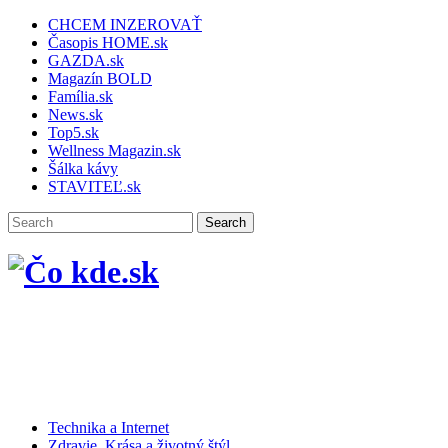
CHCEM INZEROVAŤ
Časopis HOME.sk
GAZDA.sk
Magazín BOLD
Família.sk
News.sk
Top5.sk
Wellness Magazin.sk
Šálka kávy
STAVITEĽ.sk
Technika a Internet
Zdravie, Krása a životný štýl