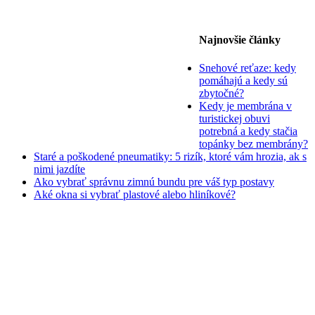
Najnovšie články
Snehové reťaze: kedy
pomáhajú a kedy sú
zbytočné?
Kedy je membrána v
turistickej obuvi
potrebná a kedy stačia
topánky bez membrány?
Staré a poškodené pneumatiky: 5 rizík, ktoré vám hrozia, ak s
nimi jazdíte
Ako vybrať správnu zimnú bundu pre váš typ postavy
Aké okna si vybrať plastové alebo hliníkové?