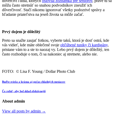
dôverčiví ľudia, ktorých
oslovila zoznamka pre seniorov
, práve tu sa
môžu často stretnúť so snahou podvodníkov zneužiť ich
dôverčivosť. Stačí nikomu ignorovať všetky podozrivé správy a
hľadanie priateľstva na jeseň života sa môže začať.
Prvý dojem je dôležitý
Preto sa snažte zaujať fotkou, vyberte takú, ktorá je dosť ostrá, kde
vás vidieť, kde máte oblečené svoje
obľúbené tuniky či kardigány
,
pristane vám to a ste to naozaj vy. Lebo prvý dojem je dôležitý, ten
často rozhoduje o tom, či sa nakoniec aj stretnete, alebo nie.
FOTO: © Lisa F. Young / Dollar Photo Club
Buďte svieža a krásna aj počas chladných mesiacov
Čo robiť, aby bol sklad efektívnejší
About admin
View all posts by admin
→