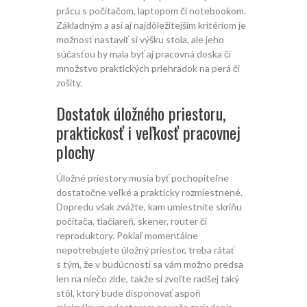
prácu s počítačom, laptopom či notebookom.
Základným a asi aj najdôležitejším kritériom je
možnosť nastaviť si výšku stola, ale jeho
súčasťou by mala byť aj pracovná doska či
množstvo praktických priehradok na perá či
zošity.
Dostatok úložného priestoru,
praktickosť i veľkosť pracovnej
plochy
Úložné priestory musia byť pochopiteľne
dostatočne veľké a prakticky rozmiestnené.
Dopredu však zvážte, kam umiestnite skriňu
počítača, tlačiareň, skener, router či
reproduktory. Pokiaľ momentálne
nepotrebujete úložný priestor, treba rátať
s tým, že v budúcnosti sa vám možno predsa
len na niečo zíde, takže si zvoľte radšej taký
stôl, ktorý bude disponovať aspoň