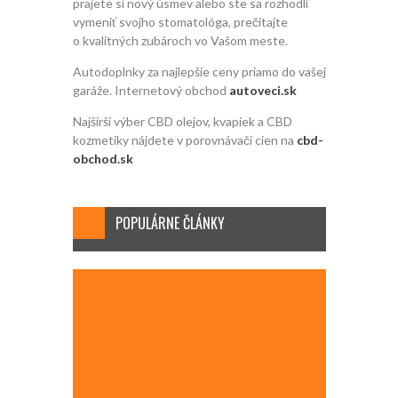
prajete si nový úsmev alebo ste sa rozhodli
vymeniť svojho stomatológa, prečítajte
o kvalitných zubároch vo Vašom meste.
Autodoplnky za najlepšie ceny priamo do vašej
garáže. Internetový obchod
autoveci.sk
Najširší výber CBD olejov, kvapiek a CBD
kozmetiky nájdete v porovnávači cien na
cbd-
obchod.sk
POPULÁRNE ČLÁNKY