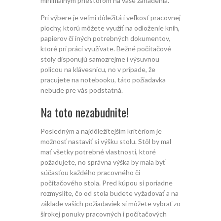
minimálnym priestorom na vaše zariadenia.
Pri výbere je veľmi dôležitá i veľkosť pracovnej
plochy, ktorú môžete využiť na odloženie kníh,
papierov či iných potrebných dokumentov,
ktoré pri práci využívate. Bežné počítačové
stoly disponujú samozrejme i výsuvnou
policou na klávesnicu, no v prípade, že
pracujete na notebooku, táto požiadavka
nebude pre vás podstatná.
Na toto nezabudnite!
Posledným a najdôležitejším kritériom je
možnosť nastaviť si výšku stolu. Stôl by mal
mať všetky potrebné vlastnosti, ktoré
požadujete, no správna výška by mala byť
súčasťou každého pracovného či
počítačového stola. Pred kúpou si poriadne
rozmyslite, čo od stola budete vyžadovať a na
základe vašich požiadaviek si môžete vybrať zo
širokej ponuky pracovných i počítačových