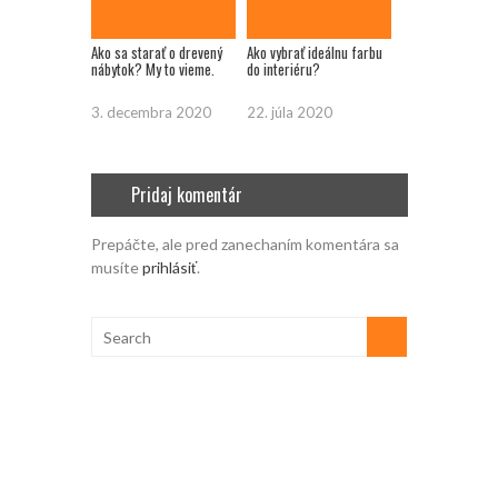
Ako sa starať o drevený
Ako vybrať ideálnu farbu
nábytok? My to vieme.
do interiéru?
3. decembra 2020
22. júla 2020
Pridaj komentár
Prepáčte, ale pred zanechaním komentára sa
musíte
prihlásiť
.