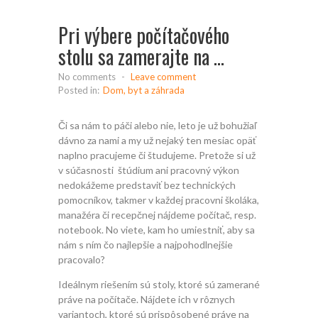
Pri výbere počítačového
stolu sa zamerajte na …
No comments
-
Leave comment
Posted in:
Dom, byt a záhrada
Či sa nám to páči alebo nie, leto je už bohužiaľ
dávno za nami a my už nejaký ten mesiac opäť
naplno pracujeme či študujeme. Pretože si už
v súčasnosti štúdium ani pracovný výkon
nedokážeme predstaviť bez technických
pomocníkov, takmer v každej pracovni školáka,
manažéra či recepčnej nájdeme počítač, resp.
notebook. No viete, kam ho umiestniť, aby sa
nám s ním čo najlepšie a najpohodlnejšie
pracovalo?
Ideálnym riešením sú stoly, ktoré sú zamerané
práve na počítače. Nájdete ich v rôznych
variantoch, ktoré sú prispôsobené práve na