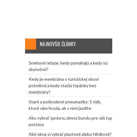
NAJNOVŠIE ČLÁNKY
Snehové reťaze: kedy pomáhajú a kedy sú
zbytočné?
Kedy je membrána v turistickej obuvi
potrebná a kedy stačia topánky bez
membrány?
Staré a poškodené pneumatiky: 5 rizík,
ktoré vám hrozia, ak s nimi jazdíte
Ako vybrať správnu zimnú bundu pre váš typ
postavy
Aké okna si vybrať plastové alebo hliníkové?