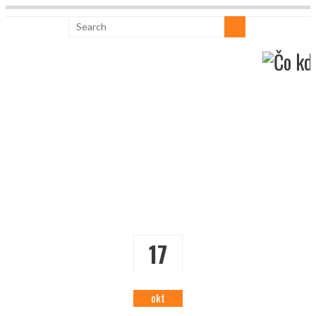
17
okt