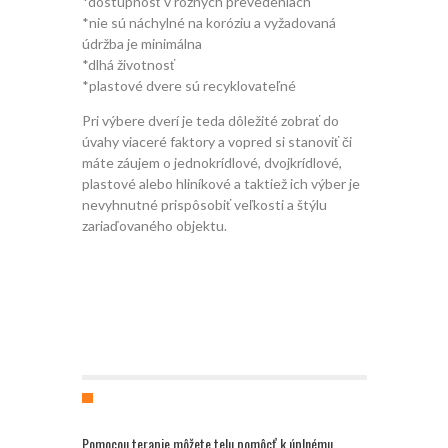
*dostupnosť v rôznych prevedeniach
*nie sú náchylné na koróziu a vyžadovaná
údržba je minimálna
*dlhá životnosť
*plastové dvere sú recyklovateľné
Pri výbere dverí je teda dôležité zobrať do
úvahy viaceré faktory a vopred si stanoviť či
máte záujem o jednokrídlové, dvojkrídlové,
plastové alebo hliníkové a taktiež ich výber je
nevyhnutné prispôsobiť veľkosti a štýlu
zariaďovaného objektu.
Pomocou terapie môžete telu pomôcť k úplnému