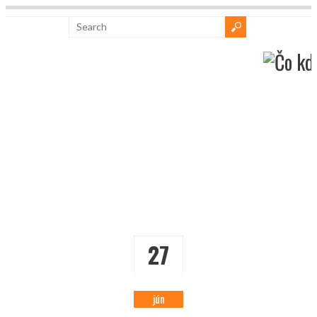
27
jún