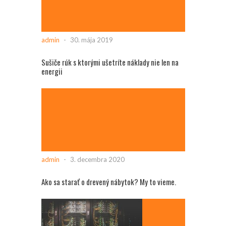
admin
-
30. mája 2019
Sušiče rúk s ktorými ušetríte náklady nie len na
energii
admin
-
3. decembra 2020
Ako sa starať o drevený nábytok? My to vieme.