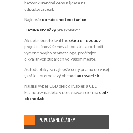
bezkonkurenčné ceny nájdete na
odpudzovace.sk
Najlepšie
domáce meteostanice
Detské stoličky
pre školákov.
Ak potrebujete kvalitné
ošetrenie zubov
,
prajete si nový úsmev alebo ste sa rozhodli
vymeniť svojho stomatológa, prečítajte
o kvalitných zubároch vo Vašom meste.
Autodoplnky za najlepšie ceny priamo do vašej
garáže. Internetový obchod
autoveci.sk
Najširší výber CBD olejov, kvapiek a CBD
kozmetiky nájdete v porovnávači cien na
cbd-
obchod.sk
POPULÁRNE ČLÁNKY