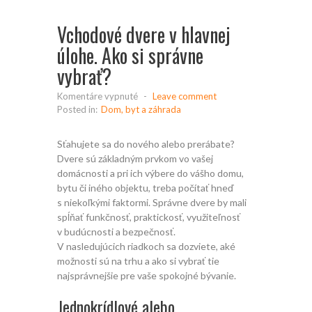
Vchodové dvere v hlavnej
úlohe. Ako si správne
vybrať?
na
Komentáre vypnuté
-
Leave comment
Vchodové
Posted in:
Dom, byt a záhrada
dvere
v hlavnej
Sťahujete sa do nového alebo prerábate?
úlohe.
Dvere sú základným prvkom vo vašej
Ako
domácnosti a pri ich výbere do vášho domu,
si
bytu či iného objektu, treba počítať hneď
správne
vybrať?
s niekoľkými faktormi. Správne dvere by mali
spĺňať funkčnosť, praktickosť, využiteľnosť
v budúcnosti a bezpečnosť.
V nasledujúcich riadkoch sa dozviete, aké
možnosti sú na trhu a ako si vybrať tie
najsprávnejšie pre vaše spokojné bývanie.
Jednokrídlové alebo