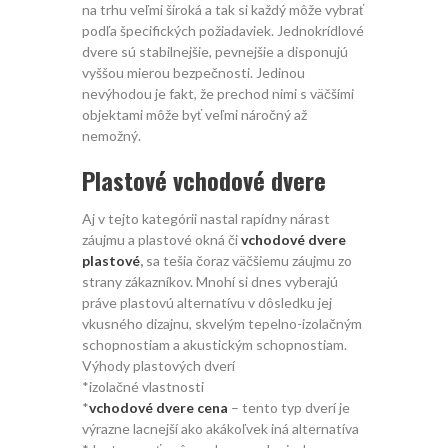
na trhu veľmi široká a tak si každý môže vybrať
podľa špecifických požiadaviek. Jednokrídlové
dvere sú stabilnejšie, pevnejšie a disponujú
vyššou mierou bezpečnosti. Jedinou
nevýhodou je fakt, že prechod nimi s väčšími
objektami môže byť veľmi náročný až
nemožný.
Plastové vchodové dvere
Aj v tejto kategórii nastal rapídny nárast
záujmu a plastové okná či
vchodové dvere
plastové
,
sa tešia čoraz väčšiemu záujmu zo
strany zákazníkov. Mnohí si dnes vyberajú
práve plastovú alternatívu v dôsledku jej
vkusného dizajnu, skvelým tepelno-izolačným
schopnostiam a akustickým schopnostiam.
Výhody plastových dverí
*izolačné vlastnosti
*
vchodové dvere cena
– tento typ dverí je
výrazne lacnejší ako akákoľvek iná alternatíva