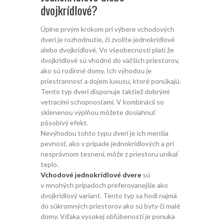
dvojkrídlové?
Úplne prvým krokom pri výbere vchodových
dverí je rozhodnutie, či zvolíte jednokrídlové
alebo dvojkrídlové. Vo všeobecnosti platí že
dvojkrídlové sú vhodné do väčších priestorov,
ako sú rodinné domy. Ich výhodou je
priestrannosť a dojem luxusu, ktoré ponúkajú.
Tento typ dverí disponuje taktiež dobrými
vetracími schopnosťami. V kombinácii so
sklenenou výplňou môžete dosiahnuť
pôsobivý efekt.
Nevýhodou tohto typu dverí je ich menšia
pevnosť, ako v prípade jednokrídlových a pri
nesprávnom tesnení, môže z priestoru unikať
teplo.
Vchodové jednokrídlové dvere
sú
v mnohých prípadoch preferovanejšie ako
dvojkrídlový variant. Tento typ sa hodí najmä
do súkromných priestorov ako sú byty či malé
domy. Vďaka vysokej obľúbenosti je ponuka